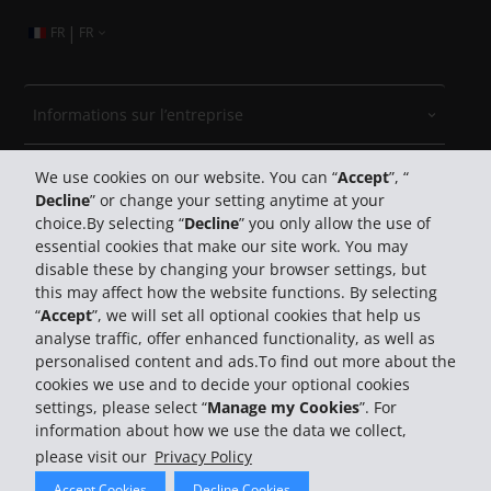
|
FR
FR
Informations sur l’entreprise
Entreprise
We use cookies on our website. You can “
Accept
”, “
Decline
” or change your setting anytime at your
choice.By selecting “
Decline
” you only allow the use of
Support client
essential cookies that make our site work. You may
disable these by changing your browser settings, but
Réserver avec Hertz
this may affect how the website functions. By selecting
“
Accept
”, we will set all optional cookies that help us
analyse traffic, offer enhanced functionality, as well as
personalised content and ads.To find out more about the
cookies we use and to decide your optional cookies
settings, please select “
Manage my Cookies
”. For
information about how we use the data we collect,
© 2026 The Hertz System, Inc.
please visit our
Privacy Policy
Politique De Confidentialité
Conditions D'utilisation Du
Accept Cookies
Decline Cookies