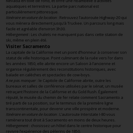
Nevada en toile de fond, et offre une ribambelle d’activités
aquatiques et terrestres. La partie parc national est
particulièrement pittoresque.
Itinéraire en voiture de location
: Retrouvez l’autoroute Highway-20 qui
vous mènera directement jusqu’à Truckee. Un parcours long mais
facile et agréable d’environ 3h30.
Hébergement
: Les chalets ne manquent pas dans cette station de
ski, même en plein été.
Visiter Sacramento
La capitale de la Californie met un point d’honneur à conserver son
statut de ville historique. Point culminant de la ruée vers l’or dans
les années 1850, elle abrite encore un Saloon à l’ancienne et
organise régulièrement des reconstitutions historiques, avec
balade en calèches et spectacles de cow-boys.
A ne pas manquer
: le Capitole de Californie abrite, outre les
bureaux et salles de conférence utilisées par le sénat, un musée
retraçant l’histoire de la Californie et du Gold Rush. Également
réputé, le musée du chemin de fer relate comment Sacramento a
tiré parti de sa position, sur le terminus de la première ligne
transcontinentale, pour devenir une ville prospère et moderne.
Itinéraire en voiture de location
: L’autoroute Interstate I-80 vous
ramènera tout droit à Sacramento en moins de deux heures.
Hébergement
: choisissez un hôtel dans le centre historique pour
revivre l’expérience des pèlerins de 1850.