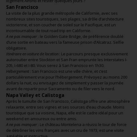
logement Airbnb et rester quelques jours ?
San Francisco
La visite de la plus grande métropole de Californie, avec ses
nombreux sites touristiques, ses plages, sa drôle d’architecture
victorienne, et son coucher de soleil sur le Pacifique, est un
incontournable de tout road trip en Californie.
A ne pas manquer
: le Golden Gate Bridge, de préférence doublé
d’une sortie en bateau vers la fameuse prison d’Alcatraz. Selfie
obligatoire.
Itinéraire en voiture de location
: Le parcours presque exclusivement
autoroutier entre Stockton et San Fran emprunte les Interstates I-
205, I-680 et I-80. Vous serez à San Francisco en 1h30.
Hébergement
: San Francisco est une ville chère, et c’est
particulièrement vrai pour l’hébergement. Prévoyez au moins 200
dollars la nuit, ou envisagez de simplement y passer la journée
avant de repartir pour Sacramento ou de filer vers le nord.
Napa Valley et Calistoga
Après le tumulte de San Francisco, Calistoga offre une atmosphère
relaxante, entre ses vignes et ses sources d’eau chaude. Moins
touristique que sa voisine, Napa, elle est le cadre idéal pour un
weekend en amoureux ou entre amis.
A ne pas manquer
: Le château Montelena a réussi le tour de force
de détrôner les vins français avec un cru de 1973, est une visite
agréable et instructive.