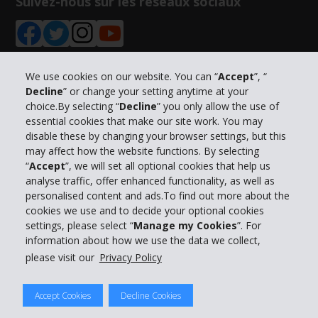
Suivez-nous sur les réseaux sociaux
We use cookies on our website. You can “
Accept
”, “
Decline
” or change your setting anytime at your
Informations sur l'entreprise
choice.By selecting “
Decline
” you only allow the use of
essential cookies that make our site work. You may
Entreprise
disable these by changing your browser settings, but this
may affect how the website functions. By selecting
“
Accept
”, we will set all optional cookies that help us
Support client
analyse traffic, offer enhanced functionality, as well as
personalised content and ads.To find out more about the
cookies we use and to decide your optional cookies
Réserver avec Hertz
settings, please select “
Manage my Cookies
”. For
information about how we use the data we collect,
please visit our
Privacy Policy
© 2026 The Hertz System, Inc.
Accept Cookies
Decline Cookies
Politique de confidentialité
|
Conditions d'utilisation du site
|
Conditions de location
|
Informations tarifaires
|
Plan du site
|