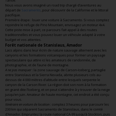
Tahoe.
Nous vous avons imaginé un road trip chargé d’aventures au
départ de
Sacramento
, pour découvrir de la Californie et le littoral
pacifique.
Première étape : louer une voiture à Sacramento. Si vous comptez
rejoindre le refuge de Pino Mountain, envisagez un moteur 4x4.
Cette piste mise à part, ce parcours fait appel à des routes
traditionnelles et vous pouvez louer un véhicule adapté à votre
budget et vos attentes.
Forêt nationale de Stanislaus, Amador
Lacs alpins dans leur écrin de nature sauvage alternent avec les
canyons et les formations volcaniques pour former un paysage
spectaculaire qui attire ici les amateurs de randonnée, de
photographie, et de faune de montagne.
A ne pas manquer
: la zone sauvage de Carson-Iceberg, partagée
entre Stanislaus et la Sierra Nevada, abrite plusieurs cols au-
dessus de 4 000 mètres d’altitude entre lesquels serpente le
canyon de la Carson River. La région doit son nom à la formation
en granit dite l’Iceberg, et on peut s’attendre à y trouver de la neige
jusqu’en juin. Amateur de haute montagne, cet endroit a été conçu
pour vous.
Itinéraire en voiture de location
: comptez 3 heures pour parcourir les
230 km qui séparent Sacramento de Stanislaus, dans le comté
d’Amador. Empruntez la route national CA-99 jusqu’à Stockton, puis