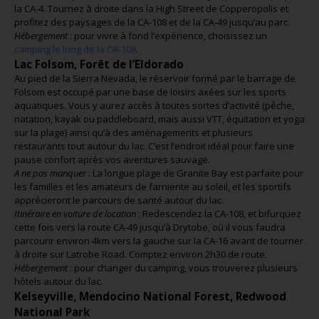
la CA-4. Tournez à droite dans la High Street de Copperopolis et
profitez des paysages de la CA-108 et de la CA-49 jusqu’au parc.
Hébergement
: pour vivre à fond l’expérience, choisissez un
camping le long de la CA-108
.
Lac Folsom, Forêt de l’Eldorado
Au pied de la Sierra Nevada, le réservoir formé par le barrage de
Folsom est occupé par une base de loisirs axées sur les sports
aquatiques. Vous y aurez accès à toutes sortes d’activité (pêche,
natation, kayak ou paddleboard, mais aussi VTT, équitation et yoga
sur la plage) ainsi qu’à des aménagements et plusieurs
restaurants tout autour du lac. C’est l’endroit idéal pour faire une
pause confort après vos aventures sauvage.
A ne pas manquer
: La longue plage de Granite Bay est parfaite pour
les familles et les amateurs de farniente au soleil, et les sportifs
apprécieront le parcours de santé autour du lac.
Itinéraire en voiture de location
: Redescendez la CA-108, et bifurquez
cette fois vers la route CA-49 jusqu’à Drytobe, où il vous faudra
parcourir environ 4km vers la gauche sur la CA-16 avant de tourner
à droite sur Latrobe Road. Comptez environ 2h30 de route.
Hébergement
: pour changer du camping, vous trouverez plusieurs
hôtels autour du lac.
Kelseyville, Mendocino National Forest, Redwood
National Park