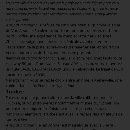
La petite ville du comté de Lake est le parfait point de départ pour ceux
qui veulent arpenter le seul parc national de Californie que ne traverse
aucune route goudronnée : Mendocino National Forest. Tranquillité et
calme garantis.
A ne pas manquer
: Le refuge de Pino Mountain surplombe la zone
de Van Arsdale. En plein cœur d’une forêt de conifères et chênes
noirs, il offre une expérience de complet retour aux sources.
Choisissez soigneusement votre véhicule avant de tenter
l’ascension de la piste, et prévoyez d’emmener eau et nourriture,
et d’emporter vos déchets avec vous en partant.
Itinéraire en voiture de location
: Depuis Folsom, rejoignez l’autoroute
Highway-50, puis l’interstate I-5 jusqu’à Williams où vous trouverez
la route CA-20, CA-53 puis CA-29 jusqu’à Kelseyville. Le trajet de 250
km dure environ 2h30.
Hébergement
: vous aurez le choix entre un hôtel à Kelseyville, une
cabine dans la forêt ou le refuge même.
Truckee
Faites une petite pause culture dans la ville californienne de
Truckee, où vous trouverez notamment le musée d’
Emigrant Trail
pour mieux comprendre l’histoire de la région et des parcs
nationaux alentours. Truckee est aussi le repère des amateurs de
sports d’hiver.
A ne pas manquer
: le lac Donner est magnifique avec la Sierra