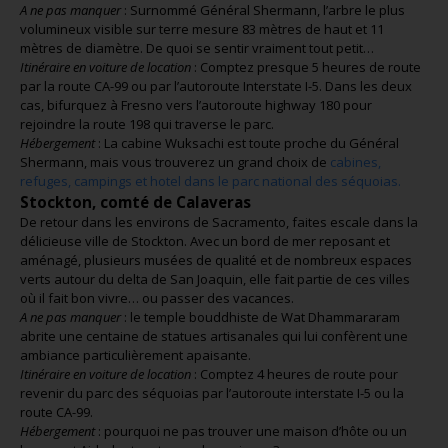
A ne pas manquer
: Surnommé Général Shermann, l’arbre le plus
volumineux visible sur terre mesure 83 mètres de haut et 11
mètres de diamètre. De quoi se sentir vraiment tout petit…
Itinéraire en voiture de location
: Comptez presque 5 heures de route
par la route CA-99 ou par l’autoroute Interstate I-5. Dans les deux
cas, bifurquez à Fresno vers l’autoroute highway 180 pour
rejoindre la route 198 qui traverse le parc.
Hébergement
: La cabine Wuksachi est toute proche du Général
Shermann, mais vous trouverez un grand choix de
cabines,
refuges, campings et hotel dans le parc national des séquoias.
Stockton, comté de Calaveras
De retour dans les environs de Sacramento, faites escale dans la
délicieuse ville de Stockton. Avec un bord de mer reposant et
aménagé, plusieurs musées de qualité et de nombreux espaces
verts autour du delta de San Joaquin, elle fait partie de ces villes
où il fait bon vivre… ou passer des vacances.
A ne pas manquer
: le temple bouddhiste de Wat Dhammararam
abrite une centaine de statues artisanales qui lui confèrent une
ambiance particulièrement apaisante.
Itinéraire en voiture de location
: Comptez 4 heures de route pour
revenir du parc des séquoias par l’autoroute interstate I-5 ou la
route CA-99.
Hébergement
: pourquoi ne pas trouver une maison d’hôte ou un