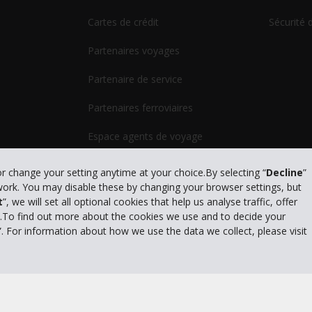
Cartes de crédit
Sécurité 
Partenaires voyages
Partenaire de service
Partenaires ferroviaires
Espace agents de voyage
Outils GDS
or change your setting anytime at your choice.By selecting “
Decline
”
 work. You may disable these by changing your browser settings, but
t
”, we will set all optional cookies that help us analyse traffic, offer
s.To find out more about the cookies we use and to decide your
”. For information about how we use the data we collect, please visit
litique de confidentialité
|
Conditions d'utilisation du site
|
Conditions de l