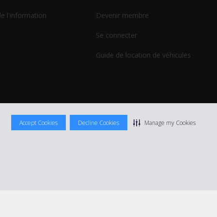
de l'information
Devenir membre
Se connecter
Guide de location de véhicules
Accept Cookies
Decline Cookies
Manage my Cookies
ocation
|
Informations tarifaires
|
Plan du site
|
Gérer mes cookies