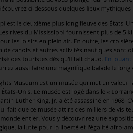
 découvrez ci-dessous quelques lieux mythiques
pi est le deuxième plus long fleuve des États-Un
es rives du Mississippi fournissent plus de 5 k
our les loisirs en plein air. En outre, les croisiè
n de canots et autres activités nautiques sont d
risé des touristes dès qu’il fait chaud.
En louant
rez aussi faire une magnifique balade le long 
Rights Museum est un musée qui met en valeur la
 États-Unis. Le musée est logé dans le « Lorraine
tin Luther King, Jr. a été assassiné en 1968. C’es
qui fait que ce musée attire des milliers de visi
monde entier. Vous y découvrirez une expositi
que, la lutte pour la liberté et l'égalité afro-a