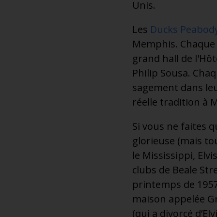
Unis.
Les
Ducks Peabod
Memphis. Chaque m
grand hall de l'Hô
Philip Sousa. Chaq
sagement dans leur
réelle tradition à
Si vous ne faites qu
glorieuse (mais to
le Mississippi, Elv
clubs de Beale Str
printemps de 1957,
maison appelée Gr
(qui a divorcé d’El