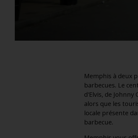
additionnel
Voyagez en toute sérénité, sans frais supplémentaires.
* Voir conditions
Memphis à deux par
barbecues. Le cent
d'Elvis, de Johnny
alors que les touri
locale présente dan
barbecue.
Memphis vous offri