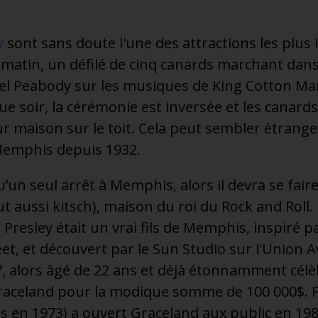
y
sont sans doute l'une des attractions les plus 
atin, un défilé de cinq canards marchant dans
tel Peabody sur les musiques de King Cotton Ma
ue soir, la cérémonie est inversée et les canard
 maison sur le toit. Cela peut sembler étrange,
 Memphis depuis 1932.
’un seul arrêt à Memphis, alors il devra se faire i
ut aussi kitsch), maison du roi du Rock and Roll
is Presley était un vrai fils de Memphis, inspiré p
eet, et découvert par le Sun Studio sur l'Union 
 alors âgé de 22 ans et déjà étonnamment célèbre
aceland pour la modique somme de 100 000$. Pri
vis en 1973) a ouvert Graceland aux public en 198