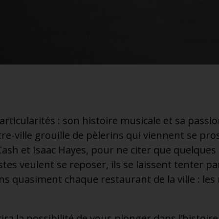
ticularités : son histoire musicale et sa passio
re-ville grouille de pèlerins qui viennent se pro
 Cash et Isaac Hayes, pour ne citer que quelques
stes veulent se reposer, ils se laissent tenter par
s quasiment chaque restaurant de la ville : les 
ra la possibilité de vous plonger dans l’histoir