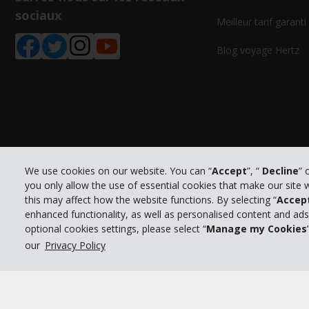
sociaux
Meilleur tarif garanti
Blog voyage Hertz
We use cookies on our website. You can “
Accept
”, “
Decline
” 
you only allow the use of essential cookies that make our site
this may affect how the website functions. By selecting “
Accep
enhanced functionality, as well as personalised content and ad
optional cookies settings, please select “
Manage my Cookies
Po
© 2026 The Hertz System, Inc.
our
Privacy Policy