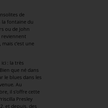
insolites de
 la fontaine du
rs ou de John
s reviennent
 mais c’est une
ci : la très
. Bien que né dans
ar le blues dans les
Avenue. Au
, il s’offre cette
scilla Presley
2, et depuis, des