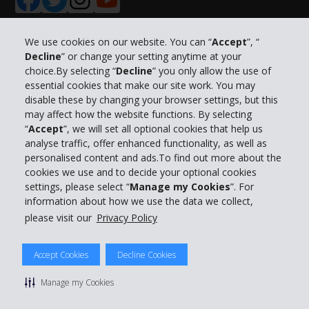
We use cookies on our website. You can “
Accept
”, “
Decline
” or change your setting anytime at your
Informations sur l'entreprise
choice.By selecting “
Decline
” you only allow the use of
essential cookies that make our site work. You may
Entreprise
disable these by changing your browser settings, but this
may affect how the website functions. By selecting
“
Accept
”, we will set all optional cookies that help us
Support client
analyse traffic, offer enhanced functionality, as well as
personalised content and ads.To find out more about the
cookies we use and to decide your optional cookies
Réserver avec Hertz
settings, please select “
Manage my Cookies
”. For
information about how we use the data we collect,
please visit our
Privacy Policy
© 2026 The Hertz System, Inc.
Accept Cookies
Decline Cookies
Politique de confidentialité
|
Conditions d'utilisation du site
|
Conditions de location
|
Informations tarifaires
|
Plan du site
|
Manage my Cookies
Gérer mes cookies