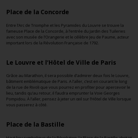
Place de la Concorde
Entre l’Arc de Triomphe et les Pyramides du Louvre se trouve la
fameuse Place de la Concorde, à l’entrée du Jardin des Tuileries
avec son musée de l’Orangerie et le célèbre Jeu de Paume, acteur
important lors de la Révolution Française de 1792.
Le Louvre et l’Hôtel de Ville de Paris
Grâce au Marathon, il sera possible d’admirer deux fois le Louvre,
bâtiment emblématique de Paris. A l’aller, c’est en courant le long
de la rue de Rivoli que vous pourrez en profiter pour apercevoir le
lieu, tandis qu’au retour, il faudra emprunter la Voie Georges
Pompidou. À l’aller, pensez à jeter un œil sur l’Hôtel de Ville lorsque
vous passerez à côté.
Place de la Bastille
Haut lieu symbolique de la Révolution, la Place de la Bastille abritait