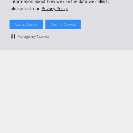
information about how we use the data we collect,
please visit our
Privacy Policy
© 2026 The Hertz System, Inc.
Accept Cookies
Decline Cookies
Politique de confidentialité
|
Conditions d'utilisation du site
|
Conditions de location
|
Informations tarifaires
|
Plan du site
|
Manage my Cookies
Gérer mes cookies