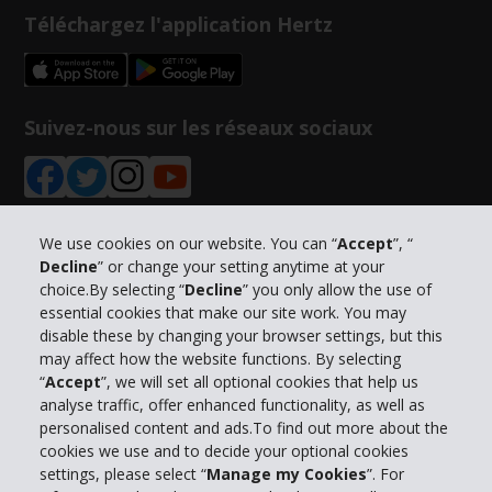
Téléchargez l'application Hertz
Suivez-nous sur les réseaux sociaux
We use cookies on our website. You can “
Accept
”, “
Decline
” or change your setting anytime at your
Informations sur l'entreprise
choice.By selecting “
Decline
” you only allow the use of
essential cookies that make our site work. You may
Entreprise
disable these by changing your browser settings, but this
may affect how the website functions. By selecting
“
Accept
”, we will set all optional cookies that help us
Support client
analyse traffic, offer enhanced functionality, as well as
personalised content and ads.To find out more about the
cookies we use and to decide your optional cookies
Réserver avec Hertz
settings, please select “
Manage my Cookies
”. For