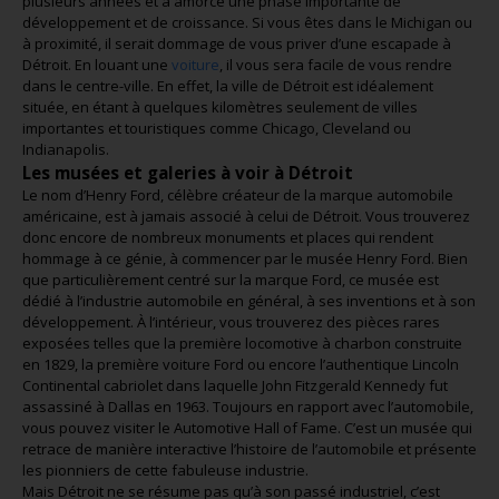
plusieurs années et a amorcé une phase importante de
développement et de croissance. Si vous êtes dans le Michigan ou
à proximité, il serait dommage de vous priver d’une escapade à
Détroit. En louant une
voiture
, il vous sera facile de vous rendre
dans le centre-ville. En effet, la ville de Détroit est idéalement
située, en étant à quelques kilomètres seulement de villes
importantes et touristiques comme Chicago, Cleveland ou
Indianapolis.
Les musées et galeries à voir à Détroit
Le nom d’Henry Ford, célèbre créateur de la marque automobile
américaine, est à jamais associé à celui de Détroit. Vous trouverez
donc encore de nombreux monuments et places qui rendent
hommage à ce génie, à commencer par le musée Henry Ford. Bien
que particulièrement centré sur la marque Ford, ce musée est
dédié à l’industrie automobile en général, à ses inventions et à son
développement. À l’intérieur, vous trouverez des pièces rares
exposées telles que la première locomotive à charbon construite
en 1829, la première voiture Ford ou encore l’authentique Lincoln
Continental cabriolet dans laquelle John Fitzgerald Kennedy fut
assassiné à Dallas en 1963. Toujours en rapport avec l’automobile,
vous pouvez visiter le Automotive Hall of Fame. C’est un musée qui
retrace de manière interactive l’histoire de l’automobile et présente
les pionniers de cette fabuleuse industrie.
Mais Détroit ne se résume pas qu’à son passé industriel, c’est