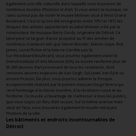
également une ville culturelle dans laquelle vous trouverez de
nombreux musées d’histoire et d’art. Si vous aimez la musique, ne
ratez surtout pas de visiter le musée Motown situé à West Grand
Boulevard. C’est ici qu’ont été enregistrés entre 1957 et 1972 les
disques des artistes appartenant au label Motown créé par le
compositeur de musique Berry Gordy, originaire de Détroit. Ce
label peut se targuer d’avoir propulsé au fil des années de
nombreux chanteurs tels que Stevie Wonder, Marvin Gaye, Rick
James, Lionel Richie et la liste ne s’arrête pas là.
Sur Woodward Boulevard, vous pourrez également visiter le
Detroit Institute of Arts Museum (DIA). Le musée renferme plus de
65 000 œuvres d’art provenant de tous les continents, dont
certaines œuvres majeures de Van Gogh, Sol Lewit, Van Eyck ou
encore Picasso. De plus, vous pourrez admirer la fresque
exceptionnelle réalisée par le peintre mexicain Diego Rivera qui
rend hommage à la classe ouvrière, à la révolution russe et au
fordisme. Ce musée a l’avantage de s’adresser à tous les publics,
que vous soyez un féru d’art ou pas. Sur la même avenue mais
situé en face, vous trouverez également le musée retraçant
l’histoire de la ville.
Les bâtiments et endroits incontournables de
Détroit