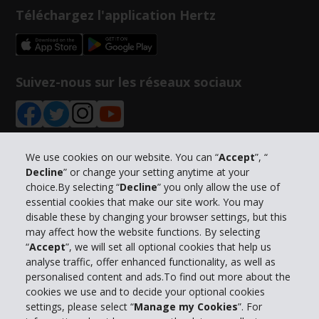
Téléchargez l'application Hertz
Suivez-nous sur les réseaux sociaux
We use cookies on our website. You can “
Accept
”, “
Decline
” or change your setting anytime at your
Informations sur l'entreprise
choice.By selecting “
Decline
” you only allow the use of
essential cookies that make our site work. You may
Entreprise
disable these by changing your browser settings, but this
may affect how the website functions. By selecting
“
Accept
”, we will set all optional cookies that help us
Support client
analyse traffic, offer enhanced functionality, as well as
personalised content and ads.To find out more about the
cookies we use and to decide your optional cookies
Réserver avec Hertz
settings, please select “
Manage my Cookies
”. For