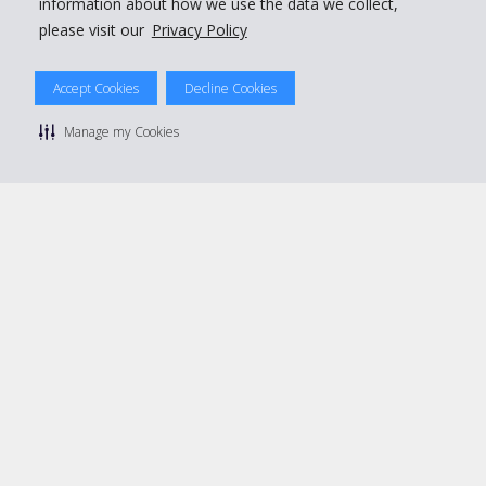
information about how we use the data we collect,
please visit our
Privacy Policy
© 2026 The Hertz System, Inc.
Accept Cookies
Decline Cookies
Politique de confidentialité
|
Conditions d'utilisation du site
|
Conditions de location
|
Informations tarifaires
|
Plan du site
|
Manage my Cookies
Gérer mes cookies