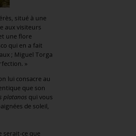
érès, situé à une
e aux visiteurs
t une flore
co qui en a fait
caux ; Miguel Torga
fection. »
on lui consacre au
entique que son
s platanos
qui vous
aignées de soleil,
e serait-ce que