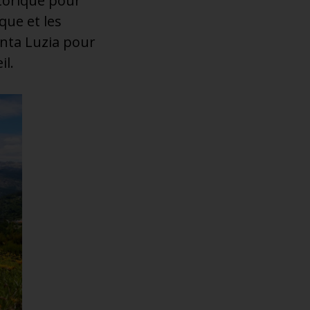
torique pour
que et les
anta Luzia pour
il.