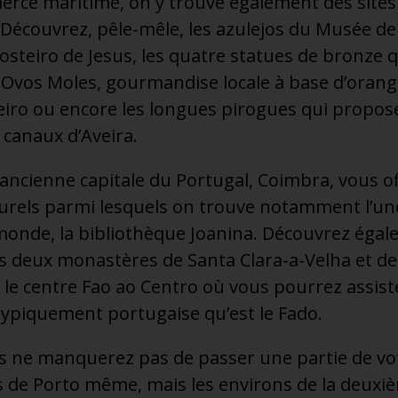
erce maritime, on y trouve également des sites
. Découvrez, pêle-mêle, les azulejos du Musée de
osteiro de Jesus, les quatre statues de bronze q
s Ovos Moles, gourmandise locale à base d’orange
eiro ou encore les longues pirogues qui propose
 canaux d’Aveira.
l’ancienne capitale du Portugal, Coimbra, vous of
turels parmi lesquels on trouve notamment l’une
monde, la bibliothèque Joanina. Découvrez égal
les deux monastères de Santa Clara-a-Velha et de
 le centre Fao ao Centro où vous pourrez assist
typiquement portugaise qu’est le Fado.
s ne manquerez pas de passer une partie de vot
es de Porto même, mais les environs de la deuxi