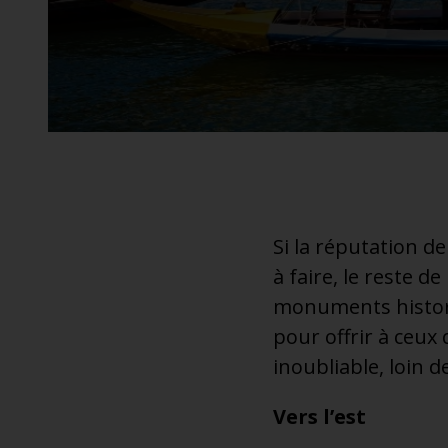
additionnel
Voyagez en toute sérénité, sans frais supplémentaires.
* Voir conditions
Si la réputation d
à faire, le reste de
monuments historiq
pour offrir à ceux
inoubliable, loin d
Vers l’est