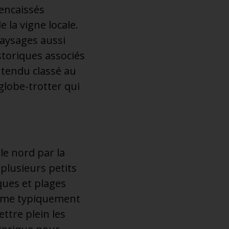
 encaissés
 la vigne locale.
paysages aussi
istoriques associés
entendu classé au
globe-trotter qui
 le nord par la
 plusieurs petits
ques et plages
harme typiquement
ttre plein les