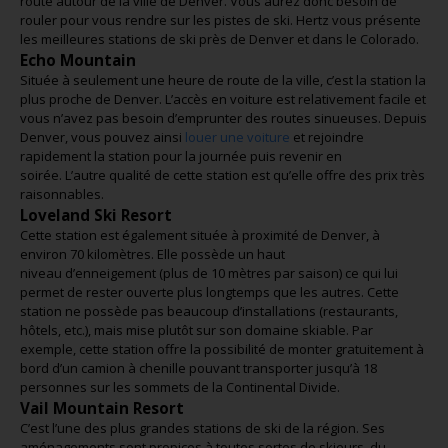
route autour de la ville de Denver. Vous aurez donc besoin de
rouler pour vous rendre sur les pistes de ski. Hertz vous présente
les meilleures stations de ski près de Denver et dans le Colorado.
Echo Mountain
Située à seulement une heure de route de la ville, c’est la station la
plus proche de Denver. L’accès en voiture est relativement facile et
vous n’avez pas besoin d’emprunter des routes sinueuses. Depuis
Denver, vous pouvez ainsi
louer une voiture
et rejoindre
rapidement la station pour la journée puis revenir en
soirée. L’autre qualité de cette station est qu’elle offre des prix très
raisonnables.
Loveland Ski Resort
Cette station est également située à proximité de Denver, à
environ 70 kilomètres. Elle possède un haut
niveau d’enneigement (plus de 10 mètres par saison) ce qui lui
permet de rester ouverte plus longtemps que les autres. Cette
station ne possède pas beaucoup d’installations (restaurants,
hôtels, etc.), mais mise plutôt sur son domaine skiable. Par
exemple, cette station offre la possibilité de monter gratuitement à
bord d’un camion à chenille pouvant transporter jusqu’à 18
personnes sur les sommets de la Continental Divide.
Vail Mountain Resort
C’est l’une des plus grandes stations de ski de la région. Ses
aménagements sont propices à toutes sortes de skieurs, du