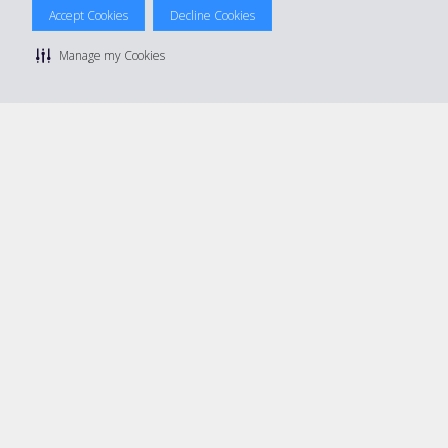
© 2026 The Hertz System, Inc.
Accept Cookies
Decline Cookies
Politique de confidentialité
|
Conditions d'utilisation du site
|
Conditions de location
|
Informations tarifaires
|
Plan du site
|
Manage my Cookies
Gérer mes cookies