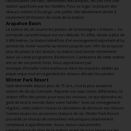
raisonnables (forfaits, remontées mécaniques, etc.) en font une
station appréciée par les familles. Pour se loger, la plupart des
skieurs restent à Durango, une petite ville idéalement située à
seulement 20 minutes de route de la station.
Arapahoe Basin
La station de ski couvre les pentes de la montagne « A-Basin ». Sa
principale caractéristique est son altitude. En effet, située à plus de
3 900 mètres, la station bénéficie d’un enneigement important et lui
permet de rester ouverte au moins jusqu’en juin. Afin de proposer
plus de pistes à ses skieurs, la station s’est lancée récemment
dans un vaste programme d’extension. L’ambiance de cette station
est un de ses points forts. Vous apprécierez par
exemple d’installer votre barbecue dans les espaces dédiés au
pique-nique tout en regardant les skieurs dévaler les pentes.
Winter Park Resort
Opérationnelle depuis plus de 75 ans, c‘est la plus ancienne
station de ski du Colorado. Répartie sur sept zones différentes, la
station offre des pistes pour tous les niveaux, ce qui répondra au
goût de tout le monde dans votre famille ! Avec un enneigement
régulier, cette station n’a pas la réputation de décevoir ses skieurs.
Comme toutes les anciennes stations de ski, Winter Park Resort
possède un réseau de remontées mécaniques relativement
compliqué à appréhender. Aussi, mieux vaut prendre
connaissance du plan de la station avant de vous lancer sur les