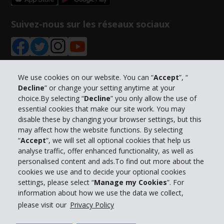
Suivez-nous sur les réseaux sociaux
We use cookies on our website. You can “
Accept
”, “
Decline
” or change your setting anytime at your
Informations sur l'entreprise
choice.By selecting “
Decline
” you only allow the use of
essential cookies that make our site work. You may
Entreprise
disable these by changing your browser settings, but this
may affect how the website functions. By selecting
“
Accept
”, we will set all optional cookies that help us
Support client
analyse traffic, offer enhanced functionality, as well as
personalised content and ads.To find out more about the
cookies we use and to decide your optional cookies
Réserver avec Hertz
settings, please select “
Manage my Cookies
”. For
information about how we use the data we collect,
please visit our
Privacy Policy