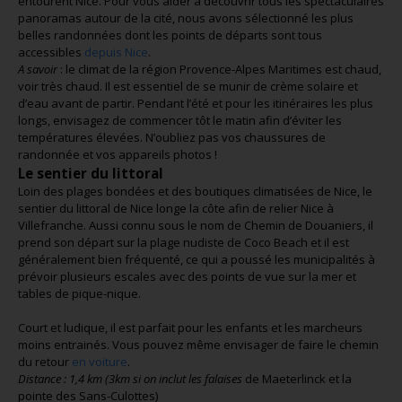
entourent Nice. Pour vous aider à découvrir tous les spectaculaires
panoramas autour de la cité, nous avons sélectionné les plus
belles randonnées dont les points de départs sont tous
accessibles
depuis Nice
.
A savoir
: le climat de la région Provence-Alpes Maritimes est chaud,
voir très chaud. Il est essentiel de se munir de crème solaire et
d’eau avant de partir. Pendant l’été et pour les itinéraires les plus
longs, envisagez de commencer tôt le matin afin d’éviter les
températures élevées. N’oubliez pas vos chaussures de
randonnée et vos appareils photos !
Le sentier du littoral
Loin des plages bondées et des boutiques climatisées de Nice, le
sentier du littoral de Nice longe la côte afin de relier Nice à
Villefranche. Aussi connu sous le nom de Chemin de Douaniers, il
prend son départ sur la plage nudiste de Coco Beach et il est
généralement bien fréquenté, ce qui a poussé les municipalités à
prévoir plusieurs escales avec des points de vue sur la mer et
tables de pique-nique.
Court et ludique, il est parfait pour les enfants et les marcheurs
moins entrainés. Vous pouvez même envisager de faire le chemin
du retour
en voiture
.
Distance : 1,4 km (3km si on inclut les falaises
de Maeterlinck et la
pointe des Sans-Culottes)