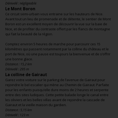
Dénivelé : négligeable
Le Mont Boron
Ce circuit semi-urbain vous entraine sur les hauteurs de Nice.
Avant tout un lieu de promenade et de détente, le sentier de Mont
Boron est un excellent moyen de découvrir la vue sur la baie de
Nice, et de profiter du contraste offert par les flancs de montagne
qui fait la beauté de la région.
Comptez environ 5 heures de marche pour parcourir ces 15
kilomètres qui passent notamment par la colline du château et le
port de Nice, où une pause est toujours la bienvenue et de s’offrir
une bonne glace.
Distance : 15,2 km
Dénivelé : 295 m
La colline de Gairaut
Garez votre voiture sur le parking de l’avenue de Gairaut pour
rejoindre le bel escalier qui mène au Chemin de Gairaut. Parfaite
pour les enfants puisqu’elle dure moins de 2 heures et serpente
entre des sites ludiques. Cette petite balade longe le canal entre
les oliviers et les belles villas avant de rejoindre la cascade de
Gairaut et la vieille maison du gardien.
Distance : 5,15 km
Dénivelé : 123 m