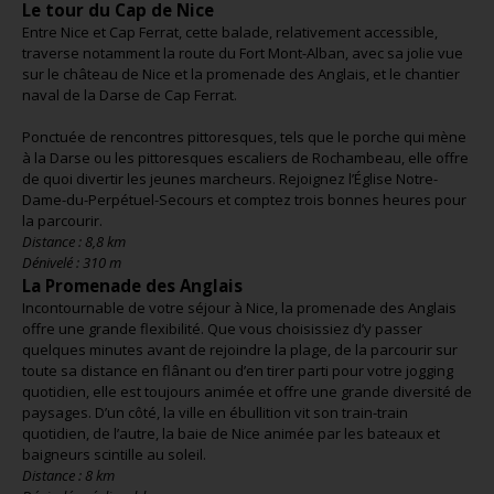
Le tour du Cap de Nice
Entre Nice et Cap Ferrat, cette balade, relativement accessible,
traverse notamment la route du Fort Mont-Alban, avec sa jolie vue
sur le château de Nice et la promenade des Anglais, et le chantier
naval de la Darse de Cap Ferrat.
Ponctuée de rencontres pittoresques, tels que le porche qui mène
à la Darse ou les pittoresques escaliers de Rochambeau, elle offre
de quoi divertir les jeunes marcheurs. Rejoignez l’Église Notre-
Dame-du-Perpétuel-Secours et comptez trois bonnes heures pour
la parcourir.
Distance : 8,8 km
Dénivelé : 310 m
La Promenade des Anglais
Incontournable de votre séjour à Nice, la promenade des Anglais
offre une grande flexibilité. Que vous choisissiez d’y passer
quelques minutes avant de rejoindre la plage, de la parcourir sur
toute sa distance en flânant ou d’en tirer parti pour votre jogging
quotidien, elle est toujours animée et offre une grande diversité de
paysages. D’un côté, la ville en ébullition vit son train-train
quotidien, de l’autre, la baie de Nice animée par les bateaux et
baigneurs scintille au soleil.
Distance : 8 km