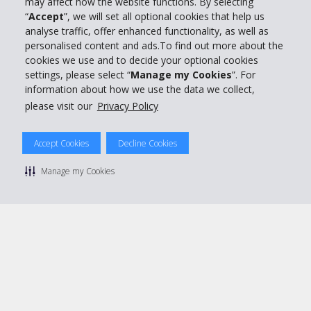
may affect how the website functions. By selecting
“
Accept
”, we will set all optional cookies that help us
Support client
analyse traffic, offer enhanced functionality, as well as
personalised content and ads.To find out more about the
cookies we use and to decide your optional cookies
Réserver avec Hertz
settings, please select “
Manage my Cookies
”. For
information about how we use the data we collect,
please visit our
Privacy Policy
© 2026 The Hertz System, Inc.
Accept Cookies
Decline Cookies
Politique de confidentialité
|
Conditions d'utilisation du site
|
Conditions de location
|
Informations tarifaires
|
Plan du site
|
Manage my Cookies
Gérer mes cookies