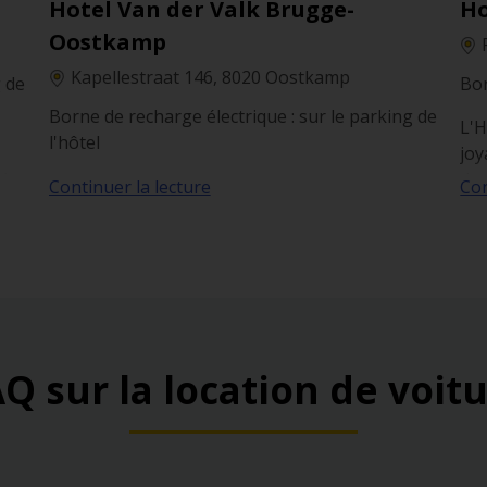
Hotel Van der Valk Brugge-
Ho
Oostkamp
Kapellestraat 146, 8020 Oostkamp
g de
Bor
Borne de recharge électrique : sur le parking de
L'H
l'hôtel
joy
 des
dan
L'Hôtel Van der Valk Brugge-Oostkamp offre
Continuer la lecture
Con
ut
cha
une expérience de séjour tranquille à quelques
Pro
kilomètres du centre de Bruges. Avec des
cité
sa 
installations modernes et un cadre serein, il
Br
convient parfaitement à ceux qui recherchent
un séjour proche de Bruges, mais avec une
atmosphère plus relaxante en dehors de la ville.
Q sur la location de voit