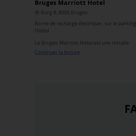
Bruges Marriott Hotel
Burg 8, 8000 Bruges
Borne de recharge électrique : sur le parkin
l'hôtel
Le Bruges Marriott Hotel est une retraite
élégante nichée au cœur de Bruges. Offrant
Continuer la lecture
chambres luxueuses et des équipements ha
de gamme, cet hôtel est idéal pour les
voyageurs en quête de confort et d'authenti
au cœur de cette ville médiévale.
FA