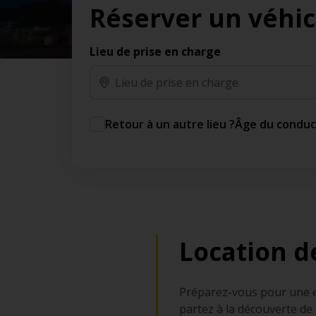
Réserver un véhic
des jours gratuits.*
Ajout gratuit du partenaire comme conducteur
additionnel
Lieu de prise en charge
Voyagez en toute sérénité, sans frais
supplémentaires.
* Voir conditions
Retour à un autre lieu ?
Âge du condu
Location d
Préparez-vous pour une es
partez à la découverte de