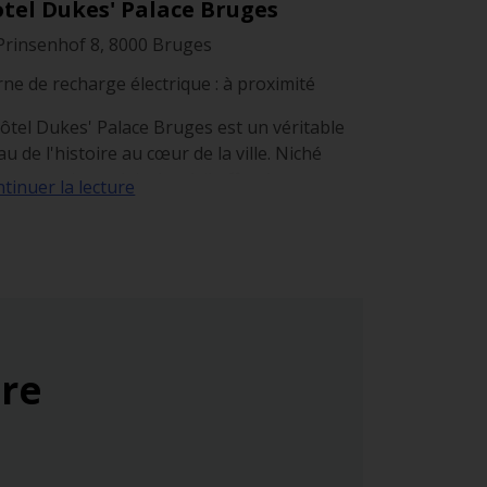
tel Dukes' Palace Bruges
Prinsenhof 8, 8000 Bruges
ne de recharge électrique : à proximité
ôtel Dukes' Palace Bruges est un véritable
au de l'histoire au cœur de la ville. Niché
s un ancien palais ducal, il offre des
tinuer la lecture
mbres luxueuses et un cadre enchanteur.
fitez de son élégant jardin, de son spa et de
proximité avec les principales attractions de
uges.
ure