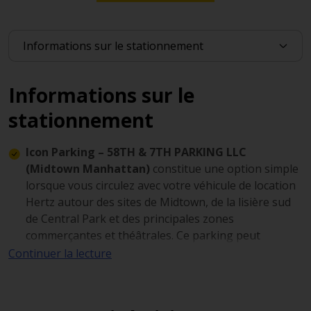
Informations sur le
stationnement
Icon Parking – 58TH & 7TH PARKING LLC
(Midtown Manhattan)
constitue une option simple
lorsque vous circulez avec votre véhicule de location
Hertz autour des sites de Midtown, de la lisière sud
de Central Park et des principales zones
commerçantes et théâtrales. Ce parking peut
accueillir jusqu’à 63 véhicules et propose également
Continuer la lecture
un service de voiturier ainsi que des installations de
recharge pour véhicules électriques.
Brookfield Place Garage –
250 Vesey St est un