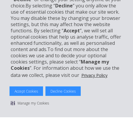
choice.By selecting “
Decline
” you only allow the
use of essential cookies that make our site work.
Informations sur l'entreprise
You may disable these by changing your browser
settings, but this may affect how the website
Entreprise
functions. By selecting “
Accept
”, we will set all
optional cookies that help us analyse traffic, offer
enhanced functionality, as well as personalised
Support client
content and ads.To find out more about the
cookies we use and to decide your optional
Réserver avec Hertz
cookies settings, please select “
Manage my
Cookies
”. For information about how we use the
data we collect, please visit our
Privacy Policy
© 2026 The Hertz System, Inc.
Accept Cookies
Decline Cookies
Politique de confidentialité
|
Conditions d'utilisation du site
|
Conditions de location
|
Informations tarifaires
|
Plan du site
|
Manage my Cookies
Gérer mes cookies