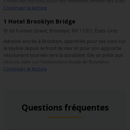
L’hôtel est reconnu pour ses chambres offrant des vues
Continuer la lecture
sur la skyline et pour son esprit resort, avec une piscine
extérieure saisonnière et un spa à service complet. Un
1 Hotel Brooklyn Bridge
choix apaisant lorsque l’on souhaite marquer une
véritable pause entre des journées particulièrement
60 Furman Street, Brooklyn, NY 11201, États-Unis
denses.
Adresse ancrée à Brooklyn, appréciée pour ses vues sur
la skyline depuis le front de mer et pour son approche
résolument tournée vers la durabilité. Elle se prête aux
séjours axés sur l’exploration locale de Brooklyn,
Continuer la lecture
complétés par une incursion ciblée à Manhattan avant
de retrouver une atmosphère plus sereine en soirée.
Les clients le privilégient pour des prestations telles que
la piscine sur le toit et le positionnement
écoresponsable de l’hôtel, parfaitement adapté à un
itinéraire plus lent et largement piéton.
Questions fréquentes