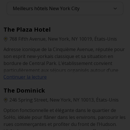
The Plaza Hotel
768 Fifth Avenue, New York, NY 10019, États-Unis
Adresse iconique de la Cinquième Avenue, réputée pour
son esprit new-yorkais classique et sa situation en
bordure de Central Park. L’établissement convient
particulièrement aux séjours organisés autour d’une
Continuer la lecture
matinée au parc, d’un ensemble de musées et des
grands repères de Midtown, avec peu de déplacements
The Dominick
transversaux dans la ville. Les voyageurs le choisissent
pour son expérience haut de gamme entièrement
246 Spring Street, New York, NY 10013, États-Unis
intégrée, incluant un spa sur place et des expériences
Option fonctionnelle et élégante dans le quartier de
gastronomiques emblématiques, telles que le thé de
SoHo, idéale pour flâner dans les environs, parcourir les
l’après-midi.
rues commerçantes et profiter du front de l’Hudson.