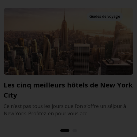
Guides de voyage
k
New York – la ville qui ne dort jamais
L
C
L’une des villes les plus visitées au monde, New York
City est une ville immense au potentiel tou...
C
N