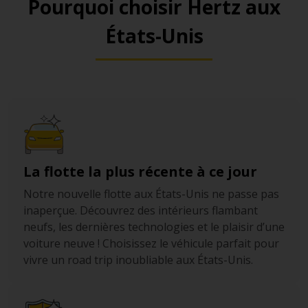
Pourquoi choisir Hertz aux
parking accessible 24 h/24 pouvant accueillir jusqu’à
États-Unis
371 véhicules. Il propose des solutions de
stationnement et de voiturier réparties sur deux
emplacements, ce qui simplifie les arrivées et les
reprises de véhicule dans un secteur où la circulation
est dense et largement structurée en sens unique.
Atlantic Center Garage (Downtown
Brooklyn)
constitue un point d’ancrage pratique
pour une location de voiture à New York City si votre
La flotte la plus récente à ce jour
séjour se concentre sur les quartiers de Brooklyn et
que vous souhaitez disposer d’un emplacement
Notre nouvelle flotte aux États-Unis ne passe pas
fiable pour stationner votre véhicule pendant vos
inaperçue. Découvrez des intérieurs flambant
explorations. Ce parking affiche une capacité de 650
neufs, les dernières technologies et le plaisir d’une
places et dispose également de 10 bornes de
voiture neuve ! Choisissez le véhicule parfait pour
recharge pour véhicules électriques.
vivre un road trip inoubliable aux États-Unis.