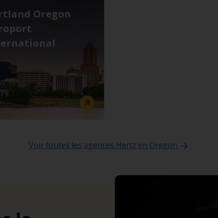
rtland Oregon
roport
ternational
Voir toutes les agences Hertz en Oregon