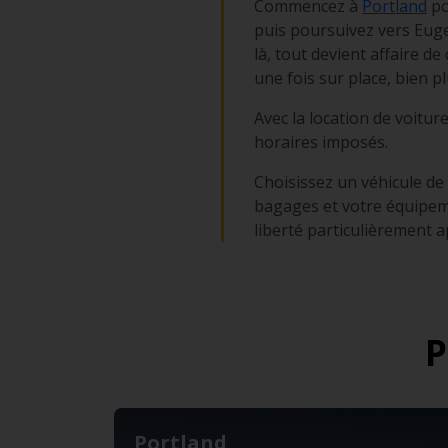
Commencez à
Portland
po
puis poursuivez vers Euge
là, tout devient affaire d
une fois sur place, bien pl
Avec la location de voitu
horaires imposés.
Choisissez un véhicule de
bagages et votre équipem
liberté particulièrement 
P
Portland