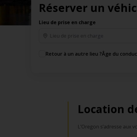
Réserver un véhic
des jours gratuits.*
Ajout gratuit du partenaire comme conducteur
additionnel
Lieu de prise en charge
Voyagez en toute sérénité, sans frais
supplémentaires.
* Voir conditions
Retour à un autre lieu ?
Âge du condu
Location d
L’Oregon s’adresse aux vo