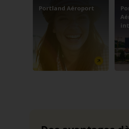
Portland Aéroport
Po
Aé
in