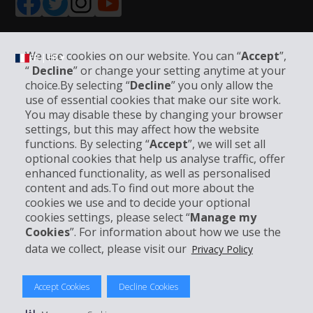
We use cookies on our website. You can “
Accept
”,
FR | FR ▾
“
Decline
” or change your setting anytime at your
choice.By selecting “
Decline
” you only allow the
use of essential cookies that make our site work.
Informations sur l'entreprise
You may disable these by changing your browser
settings, but this may affect how the website
functions. By selecting “
Accept
”, we will set all
Entreprise
optional cookies that help us analyse traffic, offer
enhanced functionality, as well as personalised
Support client
content and ads.To find out more about the
cookies we use and to decide your optional
cookies settings, please select “
Manage my
Réserver avec Hertz
Cookies
”. For information about how we use the
data we collect, please visit our
Privacy Policy
Accept Cookies
Decline Cookies
© 2026 The Hertz System, Inc.
Politique de confidentialité
|
Conditions d'utilisation du site
|