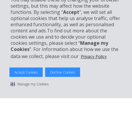
settings, but this may affect how the website
Entreprise
functions. By selecting “
Accept
”, we will set all
optional cookies that help us analyse traffic, offer
Support client
enhanced functionality, as well as personalised
content and ads.To find out more about the
cookies we use and to decide your optional
Réserver avec Hertz
cookies settings, please select “
Manage my
Cookies
”. For information about how we use the
data we collect, please visit our
Privacy Policy
© 2026 The Hertz System, Inc.
Accept Cookies
Decline Cookies
Politique de confidentialité
|
Conditions d'utilisation du site
|
Conditions de location
|
Informations tarifaires
|
Plan du site
|
Manage my Cookies
Gérer mes cookies