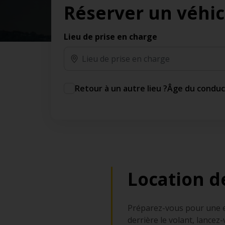
Réserver un véhic
des jours gratuits.*
Ajout gratuit du partenaire comme conducteur
additionnel
Lieu de prise en charge
Voyagez en toute sérénité, sans frais
supplémentaires.
* Voir conditions
Retour à un autre lieu ?
Âge du condu
Location d
Préparez-vous pour une es
derrière le volant, lance