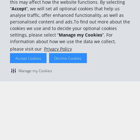
this may affect how the website functions. By selecting
“
Accept
”, we will set all optional cookies that help us
© 2026 The Hertz System, Inc.
analyse traffic, offer enhanced functionality, as well as
Politique de confidentialité
|
Conditions d'utilisation du site
|
personalised content and ads.To find out more about the
Conditions de location
|
Informations tarifaires
|
Plan du site
|
cookies we use and to decide your optional cookies
Gérer mes cookies
settings, please select “
Manage my Cookies
”. For
information about how we use the data we collect,
please visit our
Privacy Policy
Accept Cookies
Decline Cookies
Manage my Cookies