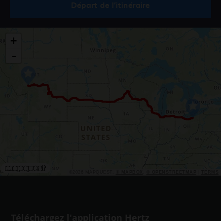
Départ de l’itinéraire
+
-
©2026 MAPQUEST,
© MAPBOX
,
© OPENSTREETMAP
|
TERMS
Téléchargez l'application Hertz