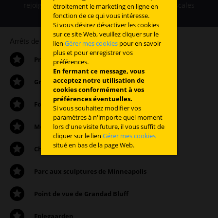
rejoignez les Grands Lacs en une douzaine d’escales
étroitement le marketing en ligne en
touristiques incontournables.
fonction de ce qui vous intéresse.
Si vous désirez désactiver les cookies
sur ce site Web, veuillez cliquer sur le
Arrêts de l’itinéraire:
lien
Gérer mes cookies
pour en savoir
plus et pour enregistrer vos
Projet Gallatin
préférences.
En fermant ce message, vous
acceptez notre utilisation de
Grotte aux pictogrammes
cookies conformément à vos
préférences éventuelles.
Forêt nationale de Bighorn
Si vous souhaitez modifier vos
paramètres à n'importe quel moment
Mémorial du Mont Rushmore
lors d'une visite future, il vous suffit de
cliquer sur le lien
Gérer mes cookies
situé en bas de la page Web.
Chutes de Sioux Falls
Parc aux sculptures de Minneapolis
Point de vue de Grandad Bluff
Eplegaarden