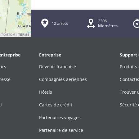
2306
12 arrêts
kilomètres
© TOMTOM |
TERMS
entreprise
Entreprise
Support 
urs
Devenir franchisé
Produits 
resse
Compagnies aériennes
Contacte
Hôtels
Trouver 
i
Cartes de crédit
Sécurité 
Partenaires voyages
Partenaire de service