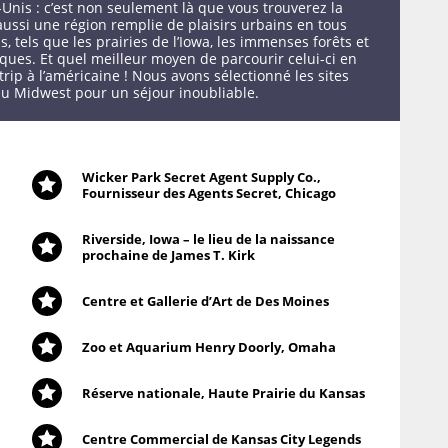
-Unis : c’est non seulement là que vous trouverez la
 aussi une région remplie de plaisirs urbains en tous
, tels que les prairies de l’Iowa, les immenses forêts et
ques. Et quel meilleur moyen de parcourir celui-ci en
trip à l’américaine ! Nous avons sélectionné les sites
du Midwest pour un séjour inoubliable.
Wicker Park Secret Agent Supply Co.,
Avan
Conç
La F
En h
Les 
Cet 
Un h
Rend
Le s
Si l
Si l
Fournisseur des Agents Secret, Chicago
inco
véri
grot
en i
en vi
Bloo
lequ
des 
édif
surf
n’es
La b
forê
huma
de 6
cher
des 
cour
Rodd
parf
gran
prés
pers
cons
pêch
appr
plus
aussi
rest
excel
diss
ains
alor
abri
plus
(gad
Riverside, Iowa – le lieu de la naissance
itin
cons
les
annu
arti
aras
magn
pilo
H
imag
prochaine de James T. Kirk
Disc
Mars
d’un 
Centre et Gallerie d’Art de Des Moines
Zoo et Aquarium Henry Doorly, Omaha
Réserve nationale, Haute Prairie du Kansas
Centre Commercial de Kansas City Legends