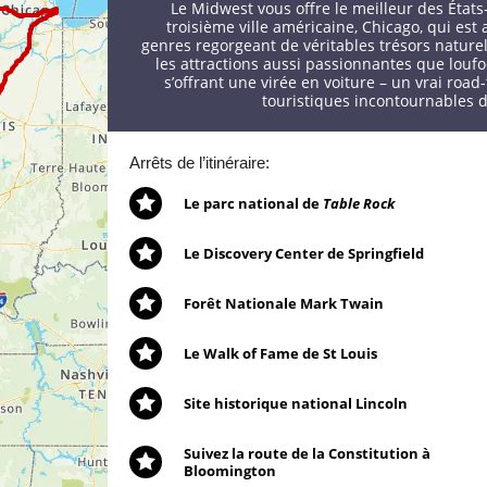
Le Midwest vous offre le meilleur des États
troisième ville américaine, Chicago, qui est
genres regorgeant de véritables trésors naturels
les attractions aussi passionnantes que loufo
s’offrant une virée en voiture – un vrai road-
touristiques incontournables 
Arrêts de l’itinéraire:
Le parc national de
Table Rock
Le Discovery Center de Springfield
Forêt Nationale Mark Twain
Le Walk of Fame de St Louis
Site historique national Lincoln
Suivez la route de la Constitution à
Bloomington