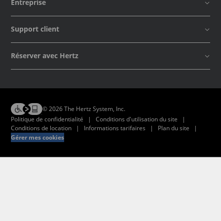
Entreprise
Support client
Réserver avec Hertz
© 2026 The Hertz System, Inc.
Politique de confidentialité
|
Conditions d'utilisation du site
|
Conditions de location
|
Informations tarifaires
|
Plan du site
|
Gérer mes cookies