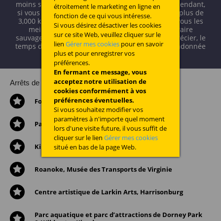
moins sublimes panoramas de bois et forêts. Cependant,
étroitement le marketing en ligne en
si vous ne vous sentez pas d’attaque à parcourir plus de
fonction de ce qui vous intéresse.
3,000 kilomètres à pied, nous avons choisi pour vous les
Si vous désirez désactiver les cookies
meilleures étapes. Suivez en voiture cet itinéraire
sur ce site Web, veuillez cliquer sur le
sauvage et n’hésitez pas à vous arrêter pour apprécier, le
lien
Gérer mes cookies
pour en savoir
temps d’une balade, les meilleurs chemins de randonnée
plus et pour enregistrer vos
des États-Unis.
préférences.
En fermant ce message, vous
acceptez notre utilisation de
Arrêts de l’itinéraire:
cookies conformément à vos
préférences éventuelles.
Forêt domaniale de Chattahoochee-Oconee
Si vous souhaitez modifier vos
paramètres à n'importe quel moment
Parc National des Great Smoky Mountains
lors d'une visite future, il vous suffit de
cliquer sur le lien
Gérer mes cookies
Kingsport - Exchange Place
situé en bas de la page Web.
Roanoke, Musée des Transports de Virginie
Centre artistique de Larkin Arts, Harrisonburg
Parc aquatique et parc d’attractions de Dorney Park