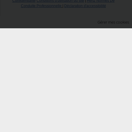
Confidentialité
Conditions d'utilisation du site
|
Hertz Normes De
Conduite Professionnelle
|
Déclaration d'accessibilité
Gérer mes cookies