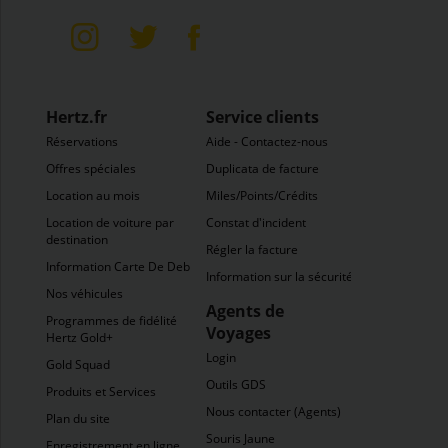
Hertz.fr
Service clients
Réservations
Aide - Contactez-nous
Offres spéciales
Duplicata de facture
Location au mois
Miles/Points/Crédits
Location de voiture par
Constat d'incident
destination
Régler la facture
Information Carte De Debit
Information sur la sécurité
Nos véhicules
Agents de
Programmes de fidélité
Voyages
Hertz Gold+
Login
Gold Squad
Outils GDS
Produits et Services
Nous contacter (Agents)
Plan du site
Souris Jaune
Enregistrement en ligne