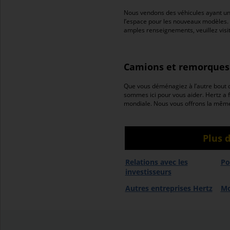
Nous vendons des véhicules ayant un a
l’espace pour les nouveaux modèles. G
amples renseignements, veuillez visi
Camions et remorques
Que vous déménagiez à l’autre bout de
sommes ici pour vous aider. Hertz a fix
mondiale. Nous vous offrons la même
Plus 
Relations avec les
Po
investisseurs
Autres entreprises Hertz
Mo