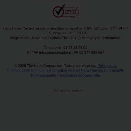
VTC
Hertz France - Société par actions simplifiée au capital de
58 808 728 Euros
- 377 839 667
R.C.S. Versailles - APE 7711 A
-
Siège social : 6 avenue Gustave Eiffel 78180 Montigny-le-Bretonneux
Telephone : 01.73.13.78.00
N° TVA intracommunautaire : FR 02 377 839 667
© 2026 The Hertz Corporation. Tous droits réservés.
Politique de
Confidentialité
Conditions d'utilisation du site
|
Hertz Normes De Conduite
Professionnelle
|
Déclaration d'accessibilité
Gérer mes cookies