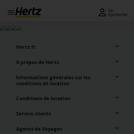
Se
connecter
Réservation
Modifier/Annuler
Hertz.fr
Nos
agences
A propos de Hertz
Offres
Informations générales sur les
spéciales
conditions de location
Devenir
membre
Conditions de location
FR/FR
Service clients
Agents de Voyages
Location