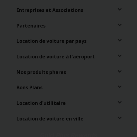
de
voitures
Entreprises et Associations
Location
Partenaires
d'utilitaires
Location de voiture par pays
Offres
Location de voiture à l'aéroport
Ma
réservation
Nos produits phares
Hertz
Bons Plans
Gold+
Location d'utilitaire
Espace
Pro
Location de voiture en ville
Chauffeurs