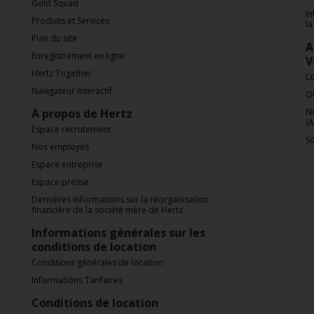
de
Gold Squad
In
voitures
Produits et Services
la
Plan du site
A
Location
Enregistrement en ligne
V
d'utilitaires
Hertz Together
L
Navigateur Interactif
Ou
Offres
A propos de Hertz
N
(A
Espace recrutement
So
Ma
Nos employés
réservation
Espace entreprise
Espace presse
Hertz
Dernières informations sur la réorganisation
financière de la société mère de Hertz
Gold+
Informations générales sur les
conditions de location
Espace
Conditions générales de location
Pro
Informations Tarifaires
Conditions de location
Chauffeurs