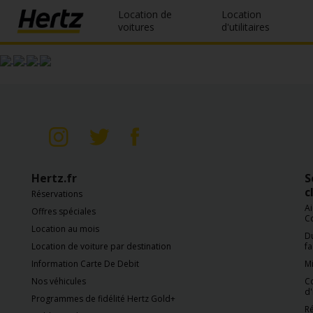
Location de
Location
voitures
d'utilitaires
Réservation
Modifier/Annuler
Nos
agences
Offres
Hertz.fr
S
spéciales
c
Réservations
Ai
Offres spéciales
Devenir
C
membre
Location au mois
Du
Location de voiture par destination
fa
FR/FR
Information Carte De Debit
Mi
Nos véhicules
C
d'
Programmes de fidélité Hertz Gold+
Location
Ré