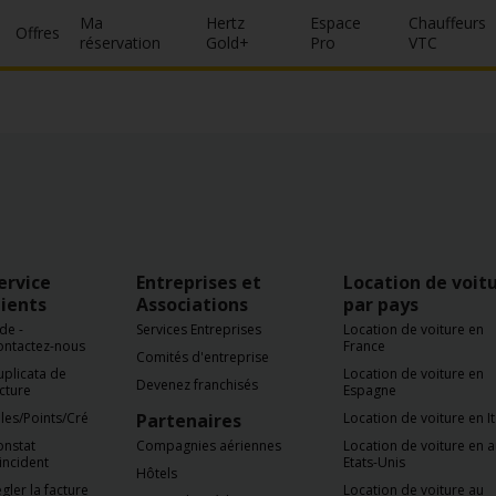
Ma
Hertz
Espace
Chauffeurs
Offres
réservation
Gold+
Pro
VTC
ervice
Entreprises et
Location de voit
lients
Associations
par pays
de -
Services Entreprises
Location de voiture en
ontactez-nous
France
Comités d'entreprise
plicata de
Location de voiture en
Devenez franchisés
cture
Espagne
les/Points/Crédits
Partenaires
Location de voiture en It
onstat
Compagnies aériennes
Location de voiture en 
incident
Etats-Unis
Hôtels
gler la facture
Location de voiture au