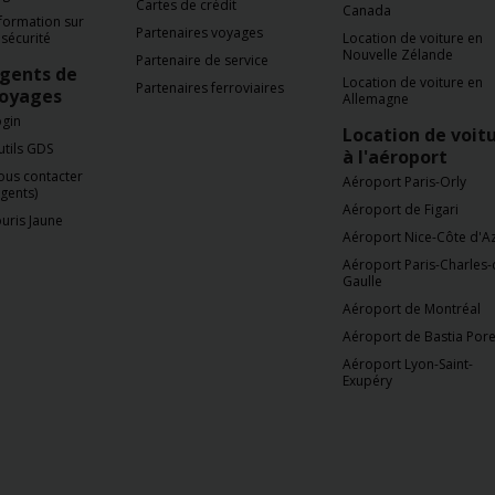
Cartes de crédit
Canada
formation sur
Partenaires voyages
 sécurité
Location de voiture en
Nouvelle Zélande
Partenaire de service
gents de
Location de voiture en
Partenaires ferroviaires
oyages
Allemagne
ogin
Location de voit
tils GDS
à l'aéroport
ous contacter
Aéroport Paris-Orly
gents)
Aéroport de Figari
uris Jaune
Aéroport Nice-Côte d'A
Aéroport Paris-Charles-
Gaulle
Aéroport de Montréal
Aéroport de Bastia Pore
Aéroport Lyon-Saint-
Exupéry