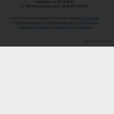
Telephone : 01.73.13.78.00
N° TVA intracommunautaire : FR 02 377 839 667
© 2026 The Hertz Corporation. Tous droits réservés.
Politique de
Confidentialité
Conditions d'utilisation du site
|
Hertz Normes De
Conduite Professionnelle
|
Déclaration d'accessibilité
Gérer mes cookies