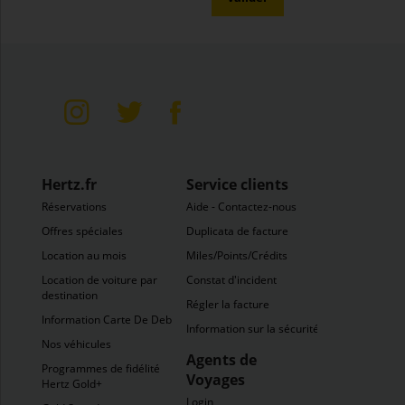
Hertz.fr
Service clients
Réservations
Aide - Contactez-nous
Offres spéciales
Duplicata de facture
Location au mois
Miles/Points/Crédits
Location de voiture par
Constat d'incident
destination
Régler la facture
Information Carte De Debit
Information sur la sécurité
Nos véhicules
Agents de
Programmes de fidélité
Voyages
Hertz Gold+
Login