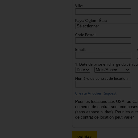
Ville:
Pays/Région - État:
Code Postal:
Email:
1. Date de prise en charge du véhicul
Numéro de contrat de location ::
Create Another Request
Pour les locations aux USA, au Ca
numéros de contrat sont composés 
(sans espace ni tiret). Pour les au
de contrat de location peut varier.
Valider