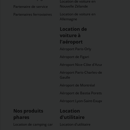
Location de voiture en
Nouvelle Zélande
Partenaire de service
Location de voiture en
Partenaires ferroviaires
Allemagne
Location de
voiture à
l'aéroport
Aéroport Paris-Orly
Aéroport de Figari
Aéroport Nice-Côte d'Azur
Aéroport Paris-Charles-de-
Gaulle
Aéroport de Montréal
Aéroport de Bastia Poretta
Aéroport Lyon-Saint-Exupéry
Nos produits
Location
phares
d'utilitaire
Location de camping car
Location d'utilitaire