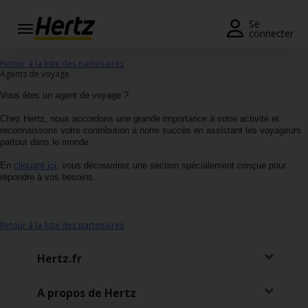
Se
connecter
Réservation
Retour à la liste des partenaires
Agents de voyage
Modifier/Annuler
Vous êtes un agent de voyage ?
Chez Hertz, nous accordons une grande importance à votre activité et
Nos
reconnaissons votre contribution à notre succès en assistant les voyageurs
agences
partout dans le monde.
Offres
En
cliquant ici
, vous découvrirez une section spécialement conçue pour
répondre à vos besoins.
spéciales
Devenir
membre
Retour à la liste des partenaires
FR/FR
Hertz.fr
A propos de Hertz
Location