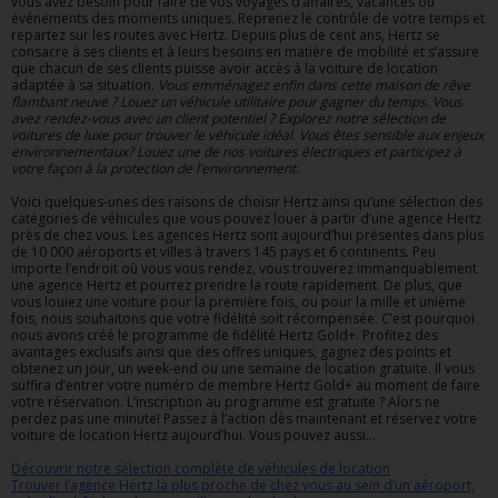
vous avez besoin pour faire de vos voyages d’affaires, vacances ou
événements des moments uniques. Reprenez le contrôle de votre temps et
repartez sur les routes avec Hertz. Depuis plus de cent ans, Hertz se
consacre à ses clients et à leurs besoins en matière de mobilité et s’assure
que chacun de ses clients puisse avoir accès à la voiture de location
adaptée à sa situation.
Vous emménagez enfin dans cette maison de rêve
flambant neuve ? Louez un véhicule utilitaire pour gagner du temps. Vous
avez rendez-vous avec un client potentiel ? Explorez notre sélection de
voitures de luxe pour trouver le véhicule idéal. Vous êtes sensible aux enjeux
environnementaux? Louez une de nos voitures électriques et participez à
votre façon à la protection de l’environnement.
Voici quelques-unes des raisons de choisir Hertz ainsi qu’une sélection des
catégories de véhicules que vous pouvez louer à partir d’une agence Hertz
près de chez vous. Les agences Hertz sont aujourd’hui présentes dans plus
de 10 000 aéroports et villes à travers 145 pays et 6 continents. Peu
importe l’endroit où vous vous rendez, vous trouverez immanquablement
une agence Hertz et pourrez prendre la route rapidement. De plus, que
vous louiez une voiture pour la première fois, ou pour la mille et unième
fois, nous souhaitons que votre fidélité soit récompensée. C’est pourquoi
nous avons créé le programme de fidélité Hertz Gold+. Profitez des
avantages exclusifs ainsi que des offres uniques, gagnez des points et
obtenez un jour, un week-end ou une semaine de location gratuite. Il vous
suffira d’entrer votre numéro de membre Hertz Gold+ au moment de faire
votre réservation. L’inscription au programme est gratuite ? Alors ne
perdez pas une minute! Passez à l’action dès maintenant et réservez votre
voiture de location Hertz aujourd’hui. Vous pouvez aussi...
Découvrir notre sélection complète de véhicules de location
Trouver l’agence Hertz la plus proche de chez vous au sein d’un aéroport,