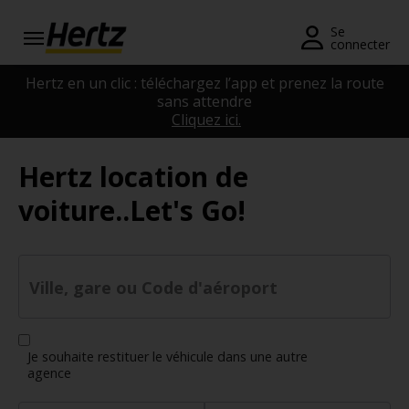
Se
connecter
Réservation
Hertz en un clic : téléchargez l’app et prenez la route
sans attendre
Cliquez ici.
Modifier/Annuler
Nos
Hertz location de
agences
voiture..Let's Go!
Offres
spéciales
Devenir
Ville, gare ou Code d'aéroport
membre
FR/FR
Je souhaite restituer le véhicule dans une autre
agence
Location