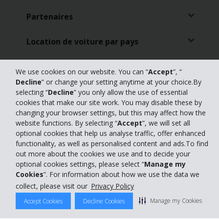
Partenaires
Location de voiture par pays
Location de voiture à l'aéroport
We use cookies on our website. You can “
Accept
”, “
Decline
” or change your setting anytime at your choice.By
Nos produits phares
selecting “
Decline
” you only allow the use of essential
cookies that make our site work. You may disable these by
changing your browser settings, but this may affect how the
Bons Plans
website functions. By selecting “
Accept
”, we will set all
optional cookies that help us analyse traffic, offer enhanced
Location d'utilitaire
functionality, as well as personalised content and ads.To find
out more about the cookies we use and to decide your
optional cookies settings, please select “
Manage my
Location de voiture en ville
Cookies
”. For information about how we use the data we
collect, please visit our
Privacy Policy
Manage my Cookies
Accept Cookies
Decline Cookies