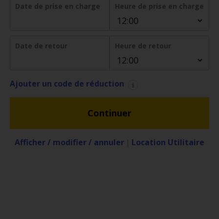
de
Date de prise en charge
Heure de prise en charge
voitures
Location
Date de retour
Heure de retour
d'utilitaires
Offres
Ajouter un code de réduction
Ma
réservation
Continuer
Hertz
Afficher / modifier / annuler
Location Utilitaire
|
Gold+
Espace
Pro
Chauffeurs