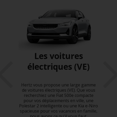
Les voitures
électriques (VE)
Lou
omme
po
 Avec
so
Hertz vous propose une large gamme
 est
H
de voitures électriques (VE). Que vous
le à
recherchiez une Fiat 500e compacte
gence
pour vos déplacements en ville, une
Polestar 2 intelligente ou une Kia e-Niro
spacieuse pour vos vacances en famille,
nous avons ce qu'il vous faut.