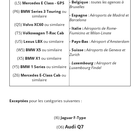
- Belgique
:
toutes
les agences à
(L5)
Mercedes E Class - GPS
Bruxelles
(P6)
BMW Series 3 Touring
ou
- Espagne
:
Aéroports de Madrid et
similaire
Barcelona
(Q5)
Volvo XC60
ou similaire
- Italie :
Aéroports de
Rome-
(T5)
Volkswagen T-Roc Cab
Fiumicino et Milan-Linate
(U5)
Lexus
LBX
ou similaire
- Pays-Bas
:
Aéroport d'Amsterdam
(W5)
BMW X5
ou similaire
- Suisse :
Aéroports de
Geneva et
Zurich
(X5)
BMW X1
ou similaire
-
Luxembourg :
Aéroport de
(Y5)
BMW 1 Series
ou similaire
Luxembourg Findel
(Z6)
Mercedes E-Class Cab
ou
similaire
Exceptées
pour les catégories suivantes :
(I6)
Jaguar F-Type
Audi Q7
(O6)