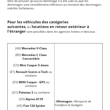
libre de prouver qu'aucun dommage n'a été subi ou que les
dommages sont sensiblement inférieurs au montant des dommages-
intérêts forfaitaires.
Pour les véhicules des catégories
suivantes,
locations en retour extérieur à
les
l'étranger
sont possibles dans les agences listées ci-dessous :
(A6)
Mercedes V-Class
(B5)
Mercedes C Class
Convertible
(C5)
Mini Cooper 5 doors
(E1)
Renault Scenic e-Tech
ou
similaire
(E5)
MINI Cooper - GPS
ou
similaire
(G1)
Polestar 2
ou similaire
(G5)
Alpine A110
- Allemagne :
Aéroports de
Frankfurt et Stuttgart
(H5)
Fiat 124 Spider