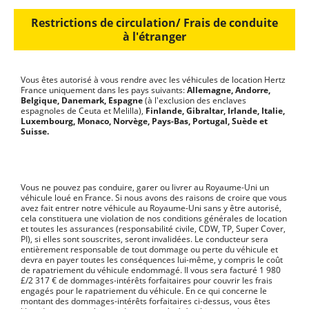
Restrictions de circulation/ Frais de conduite
à l'étranger
Vous êtes autorisé à vous rendre avec les véhicules de location Hertz
France uniquement dans les pays suivants:
Allemagne, Andorre,
Belgique, Danemark, Espagne
(à l'exclusion des enclaves
espagnoles de Ceuta et Melilla),
Finlande, Gibraltar, Irlande, Italie,
Luxembourg, Monaco, Norvège, Pays-Bas, Portugal, Suède et
Suisse.
Vous ne pouvez pas conduire, garer ou livrer au Royaume-Uni un
véhicule loué en France. Si nous avons des raisons de croire que vous
avez fait entrer notre véhicule au Royaume-Uni sans y être autorisé,
cela constituera une violation de nos conditions générales de location
et toutes les assurances (responsabilité civile, CDW, TP, Super Cover,
PI), si elles sont souscrites, seront invalidées. Le conducteur sera
entièrement responsable de tout dommage ou perte du véhicule et
devra en payer toutes les conséquences lui-même, y compris le coût
de rapatriement du véhicule endommagé. Il vous sera facturé 1 980
£/2 317 € de dommages-intérêts forfaitaires pour couvrir les frais
engagés pour le rapatriement du véhicule. En ce qui concerne le
montant des dommages-intérêts forfaitaires ci-dessus, vous êtes