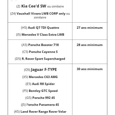
Kia Cee'd SW
(Z)
ou similaire
(Z4)
Vauxhall Vivaro LWB CORP only
ou
similaire
(H5)
Audi Q7 TDI Quattro
27 ans minimum
(I5)
Mercedes V Class Extra LWB
(A5)
Porsche Boxster 718
28 ans minimum
(C5)
Porsche Cayenne S
(D5)
R. Rover Sport Supercharged
Jaguar F-TYPE
30 ans minimum
(O5)
(X5)
Mercedes C63 AMG
(E5)
Audi R8 Spider
(F5)
Bentley GTC Speed
(G5)
Porsche 992 4S
(J5) P
orsche Panamera 4S
(K5)
Land Rover Range Rover Velar