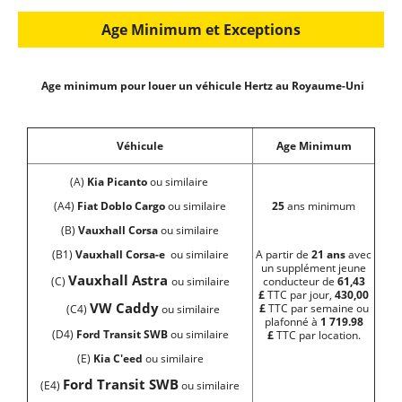
Age Minimum et Exceptions
Age minimum pour louer un véhicule Hertz au Royaume-Uni
Véhicule
Age Minimum
(A)
Kia Picanto
ou similaire
(A4)
Fiat Doblo Cargo
ou similaire
25
ans minimum
(B)
Vauxhall Corsa
ou similaire
(B1)
Vauxhall Corsa-e
ou similaire
A partir de
21 ans
avec
un supplément jeune
Vauxhall Astra
(C)
ou similaire
conducteur de
61,43
£
TTC par jour,
430,00
VW Caddy
£
TTC par semaine ou
(C4)
ou similaire
plafonné à
1 719.98
(D4)
Ford Transit SWB
ou similaire
£
TTC par location.
(E)
Kia C'eed
ou similaire
Ford Transit SWB
(E4)
ou similaire