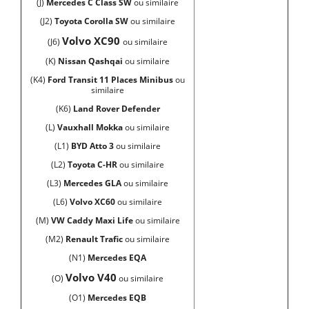
(J)
Mercedes C Class SW
ou similaire
(J2)
Toyota Corolla SW
ou similaire
Volvo XC90
(J6)
ou similaire
(K)
Nissan Qashqai
ou similaire
(K4)
Ford Transit 11 Places Minibus
ou
similaire
(K6)
Land Rover Defender
(L)
Vauxhall
Mokka
ou similaire
(L1)
BYD Atto 3
ou similaire
(L2)
Toyota C-HR
ou similaire
(L3)
Mercedes GLA
ou similaire
(L6)
Volvo XC60
ou similaire
(M)
VW Caddy Maxi Life
ou similaire
(M2)
Renault Trafic
ou similaire
(N1)
Mercedes EQA
Volvo V40
(O)
ou similaire
(O1)
Mercedes EQB