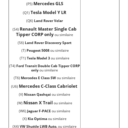
Mercedes GLS
(P5)
Tesla Model Y LR
(Q1)
(Q6)
Land Rover Velar
Renault Master Single Cab
(S4)
Tipper CORP only
ou similaire
(S6)
Land Rover Discovery Sport
(T)
Peugeot 5008
ou similaire
(T1)
Tesla Model 3
ou similaire
(T4)
Ford Transit Double Cab Tipper
CORP
only
ou similaire
(T6)
Mercedes E Class SW
ou similaire
Mercedes C-Class Cabriolet
(U6)
(V)
Nissan Qashqai
ou similaire
Nissan X Trail
(W)
ou similaire
(W6)
Jaguar F-PACE
ou similaire
(X)
Kia Optima
ou similaire
(X4)
VW Shuttle LWB Auto.
ou similaire