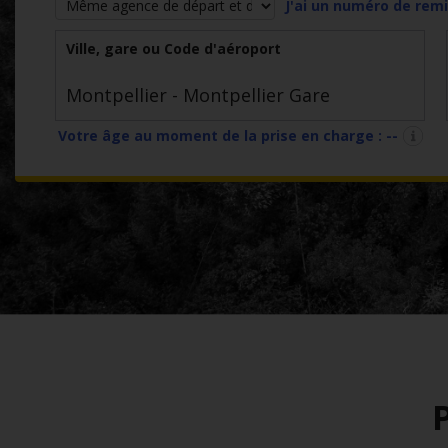
de
J'ai un numéro de remi
voitures
Ville, gare ou Code d'aéroport
Location
d'utilitaires
Votre âge au moment de la prise en charge :
--
Offres
Ma
réservation
Hertz
Gold+
Espace
Pro
Chauffeurs