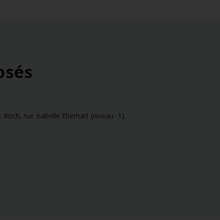
osés
 Roch, rue Isabelle Eberhart (niveau -1).
rture de l'agence est possible.
'ouverture de l'agence est possible.