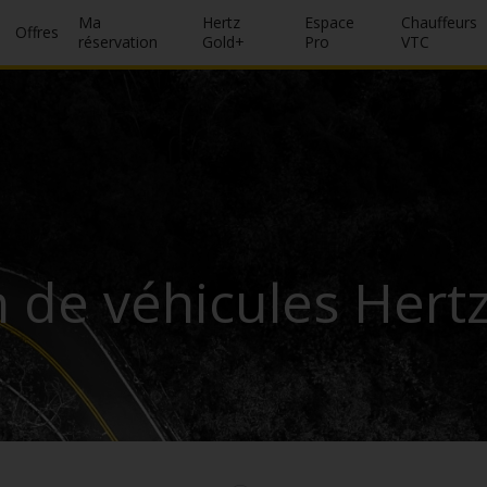
Ma
Hertz
Espace
Chauffeurs
Offres
réservation
Gold+
Pro
VTC
 de véhicules Hertz 