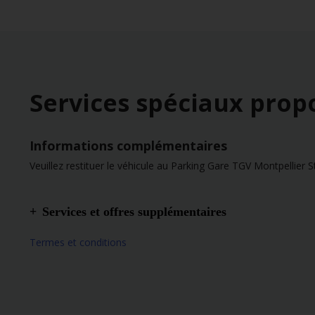
Services spéciaux prop
Informations complémentaires
Veuillez restituer le véhicule au Parking Gare TGV Montpellier St
Services et offres supplémentaires
Gare
Termes et conditions
La restitution du véhicule en dehors des heures d'ouve
La prise en charge du véhicule en dehors des heures d
Comptoir Gold
Siège bébé
Siège enfant
Rehausseurs