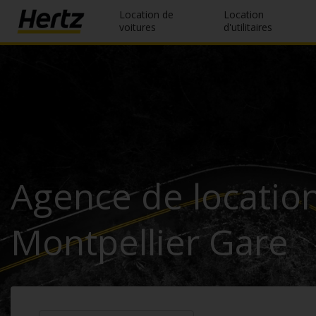
Location de
Location
voitures
d'utilitaires
Réservation
Modifier/Annuler
Nos
agences
Offres
Agence de location
spéciales
Devenir
Montpellier Gare
membre
FR/FR
Location