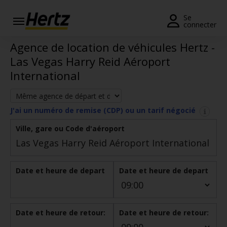
Se
connecter
Agence de location de véhicules Hertz -
Réservation
Las Vegas Harry Reid Aéroport
Modifier/Annuler
International
Nos
agences
J'ai un numéro de remise (CDP) ou un tarif négocié
Offres
Ville, gare ou Code d'aéroport
spéciales
Devenir
membre
Date et heure de depart
Date et heure de depart
FR/FR
Date et heure de retour:
Date et heure de retour:
Location