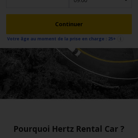
de
voitures
Continuer
Location
d'utilitaires
Votre âge au moment de la prise en charge :
25+
Offres
Ma
réservation
Hertz
Gold+
Espace
Pro
Pourquoi Hertz Rental Car ?
Chauffeurs