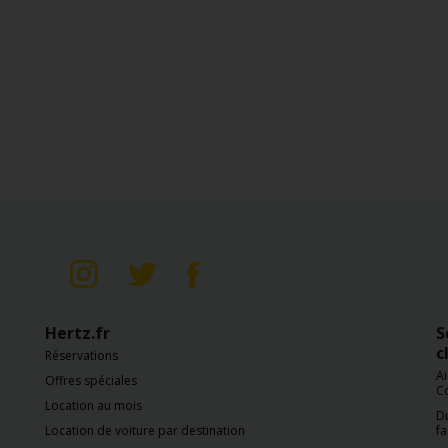
Siège enfant
Rehausseurs
Véhicules équipés neige
Hertz.fr
S
c
Réservations
Ai
Offres spéciales
C
Location au mois
Du
Location de voiture par destination
fa