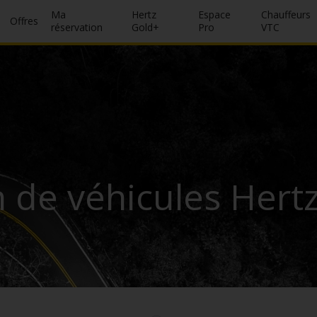
Ma
Hertz
Espace
Chauffeurs
Offres
réservation
Gold+
Pro
VTC
 de véhicules Hertz