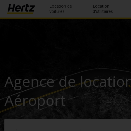
Location de
Location
voitures
d'utilitaires
Réservation
Modifier/Annuler
Nos
agences
Offres
Agence de location
spéciales
Devenir
Aéroport
membre
FR/FR
Location