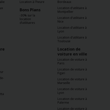
alie
Location à l'heure
Bordeaux
aux
Location d'utilitaire à
Bons Plans
Montpellier
-30% sur la
Location d'utilitaire à
location
Nice
d’utilitaires
Location d'utilitaire à
Lyon
Location d'utilitaire à
Toulouse
ure
Location de
voiture en ville
Location de voiture à
Paris
Location de voiture à
zur
Figari
de-
Location de voiture à
Marseille
Location de voiture à
Lyon
tta
Location de voiture à
Palerme
Location de voiture à