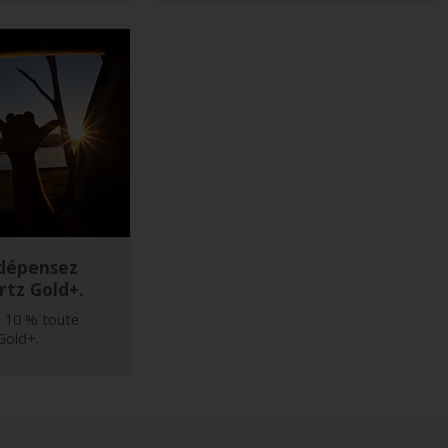
 dépensez
rtz Gold+.
 10 % toute
Gold+.