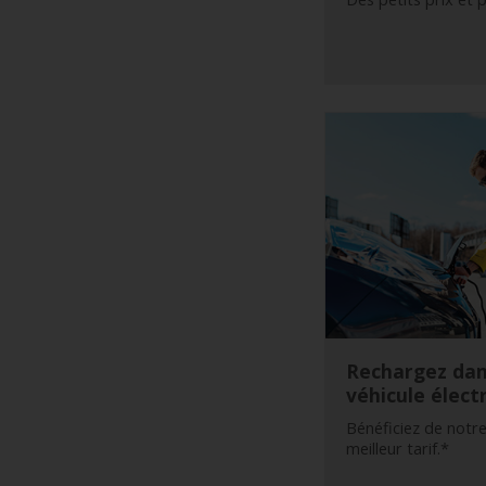
de
voitures
Location
d'utilitaires
Offres
Ma
réservation
Hertz
Gold+
Rechargez dan
Espace
véhicule élect
Pro
Bénéficiez de notr
meilleur tarif.*
Chauffeurs