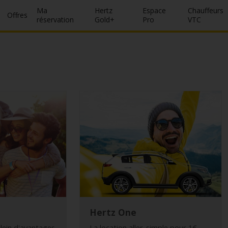
Ma
Hertz
Espace
Chauffeurs
Offres
réservation
Gold+
Pro
VTC
Hertz One
plein d'avantages
La location aller-simple pour 1€