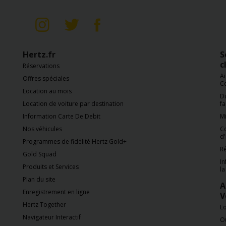
Hertz.fr
S
c
Réservations
Ai
Offres spéciales
C
Location au mois
Du
Location de voiture par destination
fa
Information Carte De Debit
Mi
Nos véhicules
C
d'
Programmes de fidélité Hertz Gold+
Ré
Gold Squad
In
Produits et Services
la
Plan du site
A
Enregistrement en ligne
V
Hertz Together
L
Navigateur Interactif
Ou