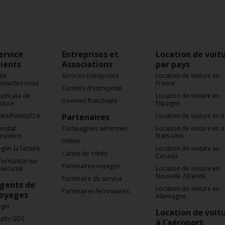
ervice
Entreprises et
Location de voit
lients
Associations
par pays
de -
Services Entreprises
Location de voiture en
ontactez-nous
France
Comités d'entreprise
plicata de
Location de voiture en
Devenez franchisés
cture
Espagne
les/Points/Crédits
Partenaires
Location de voiture en It
onstat
Compagnies aériennes
Location de voiture en 
incident
Etats-Unis
Hôtels
gler la facture
Location de voiture au
Cartes de crédit
Canada
formation sur
Partenaires voyages
 sécurité
Location de voiture en
Nouvelle Zélande
Partenaire de service
gents de
Location de voiture en
Partenaires ferroviaires
oyages
Allemagne
ogin
Location de voit
tils GDS
à l'aéroport