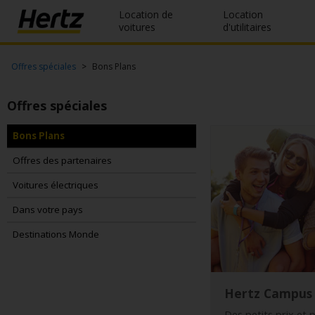
Location de
Location
voitures
d'utilitaires
Réservation
Offres spéciales
Bons Plans
Modifier/Annuler
Offres spéciales
Nos
Bons Plans
agences
Offres des partenaires
Offres
spéciales
Voitures électriques
Dans votre pays
Devenir
membre
Destinations Monde
FR/FR
Hertz Campus
Location
Des petits prix et 