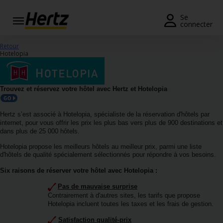
Se
connecter
Réservation
Retour
Hotelopia
Modifier/Annuler
Nos
Trouvez et réservez votre hôtel avec Hertz et Hotelopia
agences
Hertz s’est associé à Hotelopia, spécialiste de la réservation d'hôtels par
Offres
internet, pour vous offrir les prix les plus bas vers plus de 900 destinations et
spéciales
dans plus de 25 000 hôtels.
Hotelopia propose les meilleurs hôtels au meilleur prix, parmi une liste
Devenir
d'hôtels de qualité spécialement sélectionnés pour répondre à vos besoins.
membre
Six raisons de réserver votre hôtel avec Hotelopia :
FR/FR
Pas de mauvaise surprise
Contrairement à d'autres sites, les tarifs que propose
Hotelopia incluent toutes les taxes et les frais de gestion.
Location
Satisfaction qualité-prix