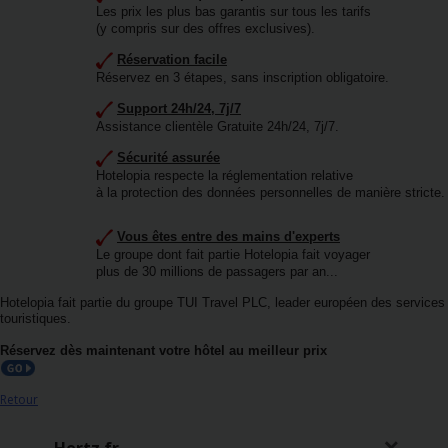
de
Les prix les plus bas garantis sur tous les tarifs
voitures
(y compris sur des offres exclusives).
Réservation facile
Location
Réservez en 3 étapes, sans inscription obligatoire.
d'utilitaires
Support 24h/24, 7j/7
Assistance clientèle Gratuite 24h/24, 7j/7.
Offres
Sécurité assurée
Hotelopia respecte la réglementation relative
à la protection des données personnelles de manière stricte.
Ma
réservation
Vous êtes entre des mains d'experts
Le groupe dont fait partie Hotelopia fait voyager
plus de 30 millions de passagers par an...
Hertz
Gold+
Hotelopia fait partie du groupe TUI Travel PLC, leader européen des services
touristiques.
Réservez dès maintenant votre hôtel au meilleur pr
ix
Espace
Pro
Retour
Chauffeurs
Hertz.fr