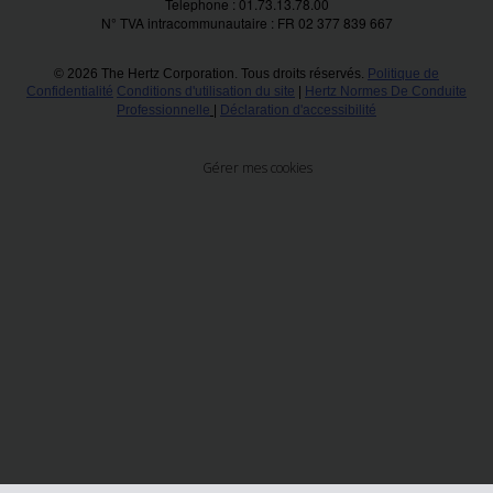
Telephone : 01.73.13.78.00
N° TVA intracommunautaire : FR 02 377 839 667
© 2026 The Hertz Corporation. Tous droits réservés.
Politique de
Confidentialité
Conditions d'utilisation du site
|
Hertz Normes De Conduite
Professionnelle
|
Déclaration d'accessibilité
Gérer mes cookies