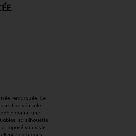
CÉE
ntrée remarquée. Ce
ence d'un véhicule
 modèle donne une
uables, sa silhouette
e a imposé son style
cellence en termes