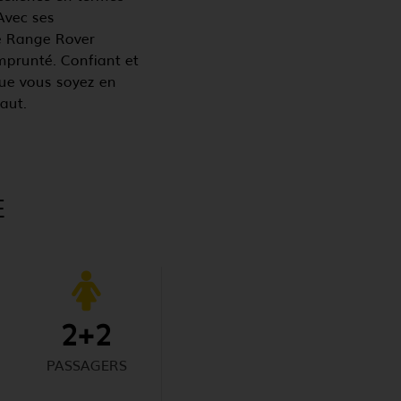
Avec ses
le Range Rover
mprunté. Confiant et
 Que vous soyez en
aut.
E
2+2
PASSAGERS