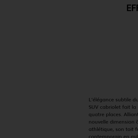
EF
L’élégance subtile d
SUV cabriolet fait la
quatre places. Allia
nouvelle dimension à
athlétique, son toit
contemporain en mili