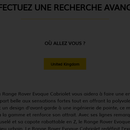
FECTUEZ UNE RECHERCHE AVAN
OÙ ALLEZ VOUS ?
United Kingdom
u Range Rover Evoque Cabriolet vous aidera à faire une e
 part belle aux sensations fortes tout en offrant la polyval
nt un design d'avant-garde à une ingénierie de pointe, ce
 la gamme et renforce son attrait. Avec ses lignes remarq
 fuselé et sa capote rabattable en Z, le Range Rover Evoqu
eu urbain. Le Range Rover Evoque Cabriolet redéfinit l'ex