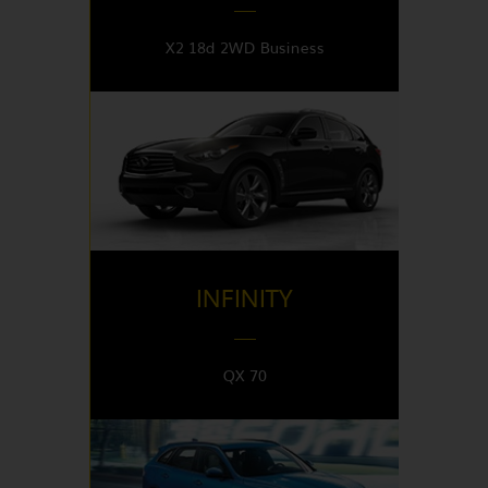
X2 18d 2WD Business
DISPONIBLE EN
Italy
INFINITY
QX 70
DISPONIBLE EN