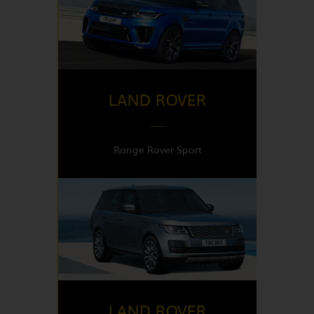
DISPONIBLE EN
Italy
LAND ROVER
Range Rover Sport
DISPONIBLE EN
Italy | United Kingdom
LAND ROVER