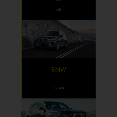
X6
DISPONIBLE EN
Switzerland
BMW
X7 40i
DISPONIBLE EN