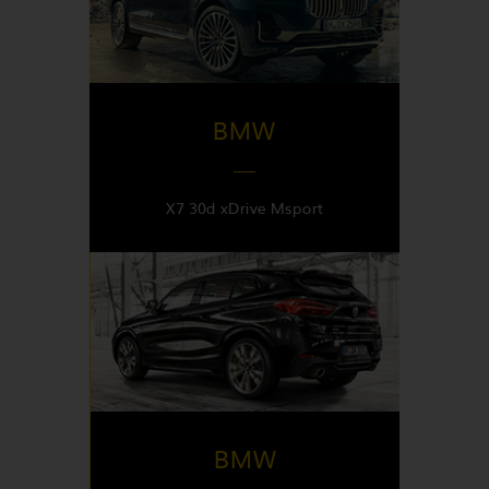
Italy
BMW
X7 30d xDrive Msport
DISPONIBLE EN
Italy
BMW