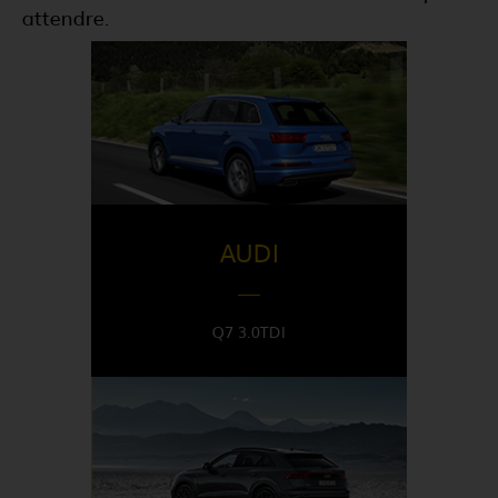
attendre.
DISPONIBLE EN
United Kingdom
AUDI
Q7 3.0TDI
DISPONIBLE EN
Switzerland