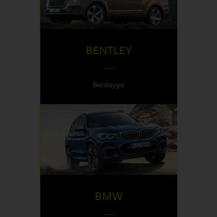
France
BENTLEY
Bentayga
DISPONIBLE EN
Italy
BMW