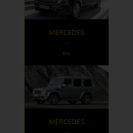
Italy
MERCEDES
Vito
DISPONIBLE EN
France
MERCEDES