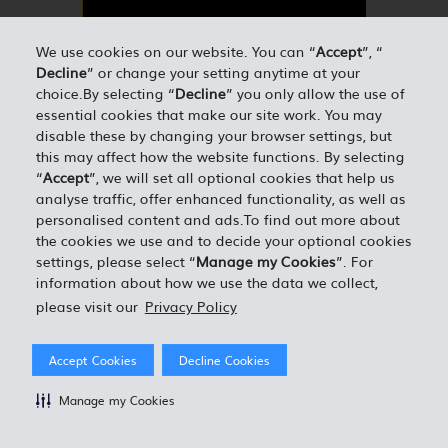
G 63 AMG
We use cookies on our website. You can “
Accept
”, “
Decline
” or change your setting anytime at your
choice.By selecting “
Decline
” you only allow the use of
essential cookies that make our site work. You may
DISPONIBLE EN
disable these by changing your browser settings, but
this may affect how the website functions. By selecting
Switzerland
“
Accept
”, we will set all optional cookies that help us
analyse traffic, offer enhanced functionality, as well as
personalised content and ads.To find out more about
the cookies we use and to decide your optional cookies
MERCEDES
settings, please select “
Manage my Cookies
”. For
information about how we use the data we collect,
please visit our
Privacy Policy
Mercedes GLS 400
Accept Cookies
Decline Cookies
Manage my Cookies
DISPONIBLE EN