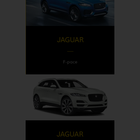
Italy
JAGUAR
F-pace
DISPONIBLE EN
United Kingdom
JAGUAR