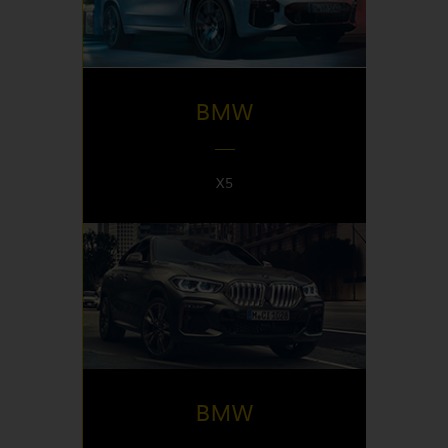
Italy
BMW
X5
DISPONIBLE EN
Italy
BMW