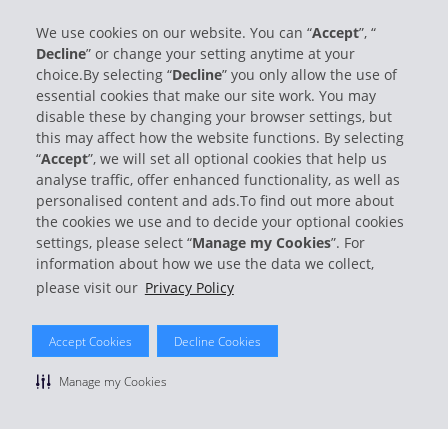
We use cookies on our website. You can “
Accept
”, “
Decline
” or change your setting anytime at your
Informations sur l'entreprise
choice.By selecting “
Decline
” you only allow the use of
essential cookies that make our site work. You may
disable these by changing your browser settings, but
Entreprise
this may affect how the website functions. By selecting
“
Accept
”, we will set all optional cookies that help us
Support client
analyse traffic, offer enhanced functionality, as well as
personalised content and ads.To find out more about
the cookies we use and to decide your optional cookies
Réserver avec Hertz
settings, please select “
Manage my Cookies
”. For
information about how we use the data we collect,
please visit our
Privacy Policy
© 2026 The Hertz System, Inc.
Accept Cookies
Decline Cookies
Politique de confidentialité
|
Conditions d'utilisation du site
|
Conditions de location
|
Informations tarifaires
|
Plan du site
|
Manage my Cookies
Gérer mes cookies