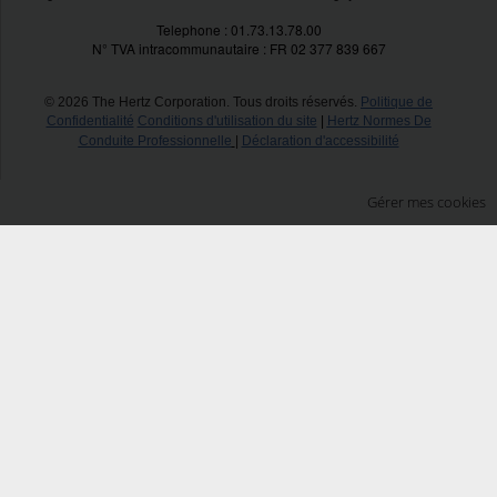
Telephone : 01.73.13.78.00
N° TVA intracommunautaire : FR 02 377 839 667
© 2026 The Hertz Corporation. Tous droits réservés.
Politique de
Confidentialité
Conditions d'utilisation du site
|
Hertz Normes De
Conduite Professionnelle
|
Déclaration d'accessibilité
Gérer mes cookies