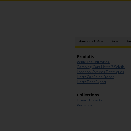
Amérique Latine
Asie
Aus
Produits
Véhicules Utilitaires
Camping-Cars Hertz 3 Soleils
Location Voitures Electriques
Hertz Car Sales France
Hertz Fleet Export
Collections
Dream Collection
Premium