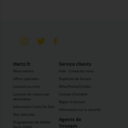
Hertz.fr
Service clients
Réservations
Aide - Contactez-nous
Offres spéciales
Duplicata de facture
Location au mois
Miles/Points/Crédits
Location de voiture par
Constat d'incident
destination
Régler la facture
Information Carte De Debit
Information sur la sécurité
Nos véhicules
Agents de
Programmes de fidélité
Voyages
Hertz Gold+