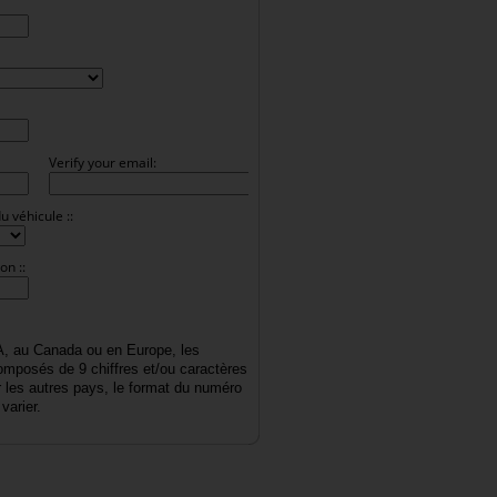
Verify your email:
u véhicule ::
on ::
A, au Canada ou en Europe, les
mposés de 9 chiffres et/ou caractères
r les autres pays, le format du numéro
varier.