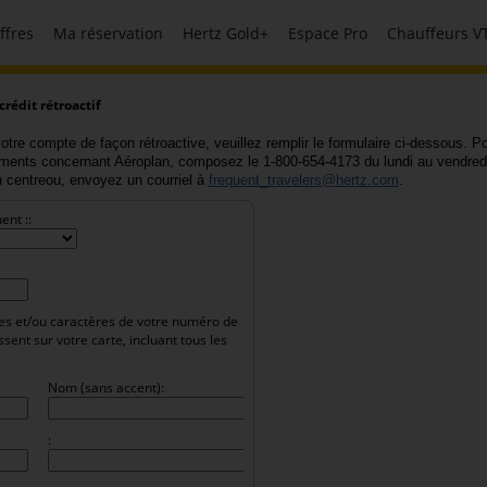
ffres
Ma réservation
Hertz Gold+
Espace Pro
Chauffeurs V
édit rétroactif
otre compte de façon rétroactive, veuillez remplir le formulaire ci-dessous. P
ents concernant Aéroplan, composez le 1-800-654-4173 du lundi au vendred
u centreou, envoyez un courriel à
frequent_travelers@hertz.com
.
nt ::
ffres et/ou caractères de votre numéro de
nt sur votre carte, incluant tous les
Nom (sans accent):
: