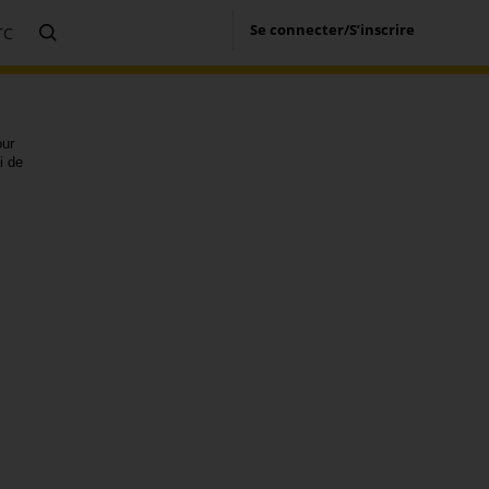
Se connecter/S’inscrire
TC
our
i de