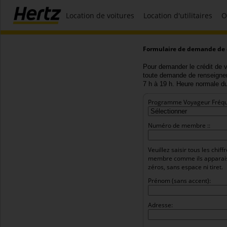
Location de voitures
Location d'utilitaires
O
Formulaire de demande de cr
Pour demander le crédit de v
toute demande de renseignem
7 h à 19 h. Heure normale d
Programme Voyageur Fréque
Numéro de membre ::
Veuillez saisir tous les chi
membre comme ils apparaisse
zéros, sans espace ni tiret.
Prénom (sans accent):
Adresse: