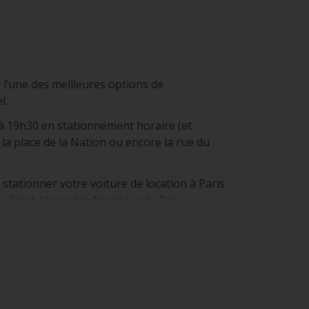
t l’une des meilleures options de
l.
 à 19h30 en stationnement horaire (et
la place de la Nation ou encore la rue du
 stationner votre voiture de location à Paris
e Saint Alexandre Nevski et du Parc
oroutes les plus fréquentées de l’hexagone.
les de Courtenay, Auxerre, Chalon-sur-Saône
e contournement de Paris intra-muros. Il