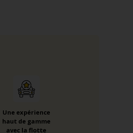
dre la majorité des autoroutes de France.
 et longeant la rive droite de la Seine.
Une expérience
haut de gamme
avec la flotte