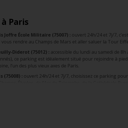
 à Paris
 Joffre École Militaire (75007) :
ouvert 24h/24 et 7j/7, c’es
vous rendre au Champs de Mars et aller saluer la Tour Eiffe
illy-Diderot (75012) :
accessible du lundi au samedi de 8h
nés), ce parking est idéalement situé pour rejoindre à pied 
ne, l’un des plus vieux axes de Paris.
s (75008) :
ouvert 24h/24 et 7j/7, choisissez ce parking pour
Champs-Élysées, de l’Arc de Triomphe, de la Cathédrale Russ
l’appelle autoroute du Soleil et il s’agit là de l'une des aut
Lyon en moins de 5h de route et passe notamment par les vil
hérique de Paris
: formant une boucle de 35km, il permet l