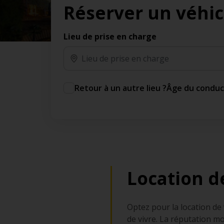
Réserver un véhic
des jours gratuits.*
Ajout gratuit du partenaire comme conducteur
additionnel
Lieu de prise en charge
Voyagez en toute sérénité, sans frais
supplémentaires.
* Voir conditions
Retour à un autre lieu ?
Âge du condu
Location de
Optez pour la location de v
de vivre. La réputation mo