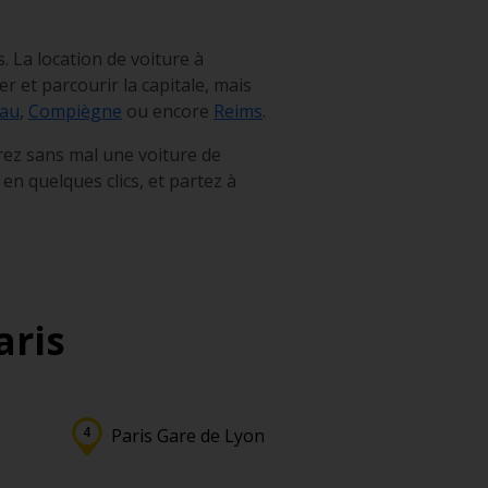
. La location de voiture à
 et parcourir la capitale, mais
eau
,
Compiègne
ou encore
Reims
.
rez sans mal une voiture de
en quelques clics, et partez à
aris
Paris Gare de Lyon