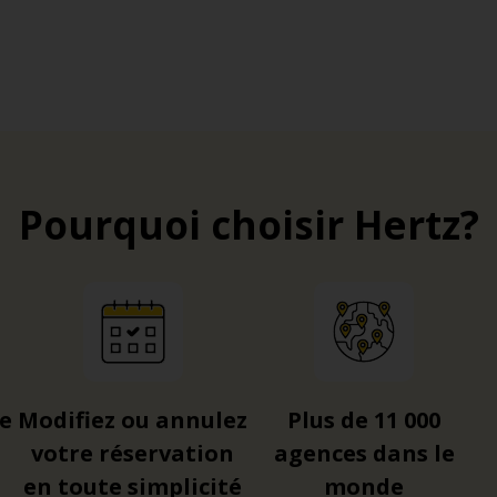
rmettant d’accéder au centre. Il permet également de rejoin
Pompidou
: il s’agit d’un des axes intra-muros les plus utilisés
er
e
e
e
e
tte voie couvre les 1
, 4
, 8
, 12
, et 16
arrondissements.
Pourquoi choisir Hertz?
re
Modifiez ou annulez
Plus de 11 000
votre réservation
agences dans le
en toute simplicité
monde