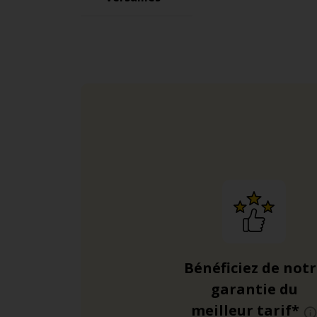
compte 38 portes pe
La voie Georges-
Longue de 13 km, ce
Bénéficiez de not
garantie du
meilleur tarif*