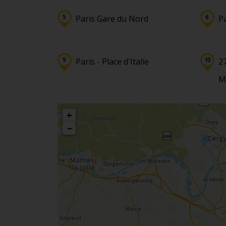
Paris Gare du Nord
P
Paris - Place d'Italie
27
Ma
+
−