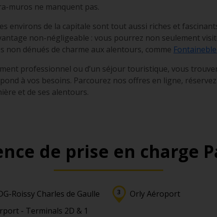
ntra-muros ne manquent pas.
s environs de la capitale sont tout aussi riches et fascinants
vantage non-négligeable : vous pourrez non seulement visiter
sites non dénués de charme aux alentours, comme
Fontainebl
cement professionnel ou d’un séjour touristique, vous trouve
spond à vos besoins. Parcourez nos offres en ligne, réservez 
umière et de ses alentours.
nce de prise en charge P
DG-Roissy Charles de Gaulle
Orly Aéroport
rport - Terminals 2D & 1