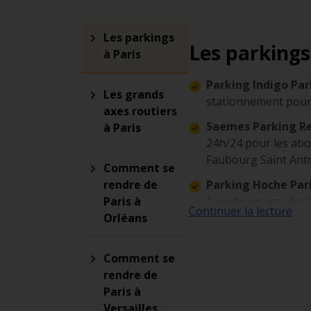
Les parkings
Les parkings
à Paris
Parking Indigo Paris
Les grands
stationnement pour 
axes routiers
Saemes Parking Reu
à Paris
24h/24 pour les abon
Faubourg Saint Antoi
Comment se
rendre de
Parking Hoche Pari
Paris à
à quelques pas des 
Continuer la lecture
Orléans
Monceau.
L’autoroute A6 :
on 
Comment se
Elle relie Paris à 
rendre de
et Mâcon.
Paris à
Le boulevard périp
Versailles