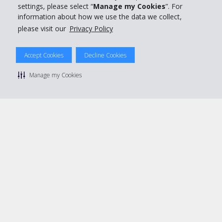
settings, please select “
Manage my Cookies
”. For
information about how we use the data we collect,
please visit our
Privacy Policy
© 2026 The Hertz System, Inc.
Accept Cookies
Decline Cookies
Politique de confidentialité
|
Conditions d'utilisation du site
|
Conditions de location
|
Informations tarifaires
|
Plan du site
|
Manage my Cookies
Gérer mes cookies