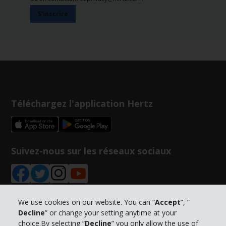
S'inscrire
Téléchargez l'application Hertz
Suivez-nous sur les réseaux sociaux
We use cookies on our website. You can “
Accept
”, “
Decline
” or change your setting anytime at your
Informations sur l'entreprise
choice.By selecting “
Decline
” you only allow the use of