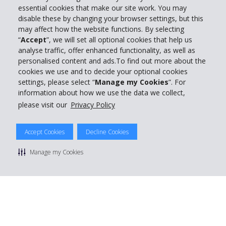
essential cookies that make our site work. You may
disable these by changing your browser settings, but this
Entreprise
may affect how the website functions. By selecting
“
Accept
”, we will set all optional cookies that help us
Support client
analyse traffic, offer enhanced functionality, as well as
personalised content and ads.To find out more about the
cookies we use and to decide your optional cookies
Réserver avec Hertz
settings, please select “
Manage my Cookies
”. For
information about how we use the data we collect,
please visit our
Privacy Policy
© 2026 The Hertz System, Inc.
Accept Cookies
Decline Cookies
Politique de confidentialité
|
Conditions d'utilisation du site
|
Conditions de location
|
Informations tarifaires
|
Plan du site
|
Manage my Cookies
Gérer mes cookies