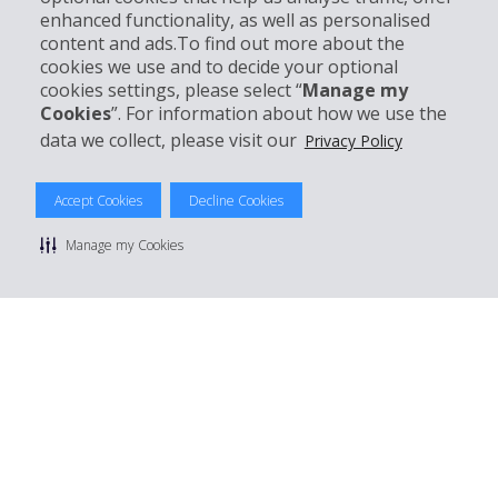
Support client
enhanced functionality, as well as personalised
content and ads.To find out more about the
cookies we use and to decide your optional
Réserver avec Hertz
cookies settings, please select “
Manage my
Cookies
”. For information about how we use the
data we collect, please visit our
Privacy Policy
© 2026 The Hertz System, Inc.
Accept Cookies
Decline Cookies
Politique de confidentialité
|
Conditions d'utilisation du site
|
Conditions de location
|
Informations tarifaires
|
Plan du site
|
Manage my Cookies
Gérer mes cookies