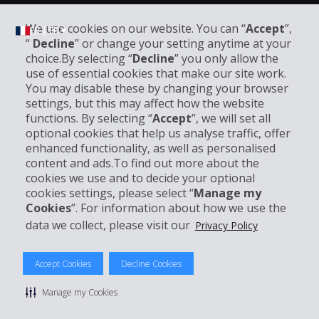
We use cookies on our website. You can “
Accept
”,
FR | FR ▾
“
Decline
” or change your setting anytime at your
choice.By selecting “
Decline
” you only allow the
use of essential cookies that make our site work.
Informations sur l'entreprise
You may disable these by changing your browser
settings, but this may affect how the website
functions. By selecting “
Accept
”, we will set all
Entreprise
optional cookies that help us analyse traffic, offer
enhanced functionality, as well as personalised
Support client
content and ads.To find out more about the
cookies we use and to decide your optional
cookies settings, please select “
Manage my
Réserver avec Hertz
Cookies
”. For information about how we use the
data we collect, please visit our
Privacy Policy
Accept Cookies
Decline Cookies
© 2026 The Hertz System, Inc.
Politique de confidentialité
|
Conditions d'utilisation du site
|
Manage my Cookies
Conditions de location
|
Informations tarifaires
|
Plan du site
|
Gérer mes cookies