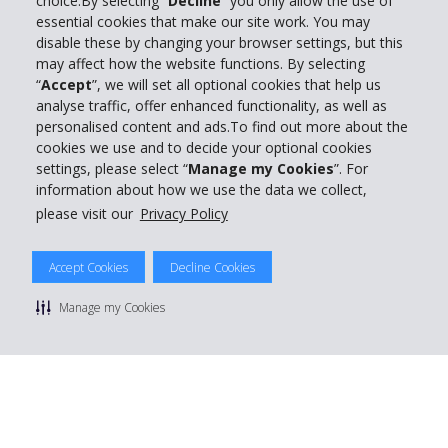
choice.By selecting “
Decline
” you only allow the use of
essential cookies that make our site work. You may
Entreprise
disable these by changing your browser settings, but this
may affect how the website functions. By selecting
“
Accept
”, we will set all optional cookies that help us
Support client
analyse traffic, offer enhanced functionality, as well as
personalised content and ads.To find out more about the
cookies we use and to decide your optional cookies
Réserver avec Hertz
settings, please select “
Manage my Cookies
”. For
information about how we use the data we collect,
please visit our
Privacy Policy
© 2026 The Hertz System, Inc.
Accept Cookies
Decline Cookies
Politique de confidentialité
|
Conditions d'utilisation du site
|
Conditions de location
|
Informations tarifaires
|
Plan du site
|
Manage my Cookies
Gérer mes cookies