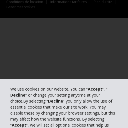
Conditions de location
|
Informations tarifaires
|
Plan du site
|
Gérer mes cookies
We use cookies on our website. You can “
Accept
”, “
Decline
” or change your setting anytime at your
choice.By selecting “
Decline
” you only allow the use of
essential cookies that make our site work. You may
disable these by changing your browser settings, but this
may affect how the website functions. By selecting
“
Accept
”, we will set all optional cookies that help us