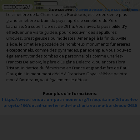
5mi
10km
©2026 MapQuest,
© OpenStreetMap
,
©2026 Mapbox
|
Terms
Le cimetière de la Chartreuse, à Bordeaux, est le deuxième plus
grand cimetière urbain du pays, après le cimetière du Père-
Lachaise. Sa superficie est de 29 ha. Vous avez la possibilité d'y
effectuer une visite guidée, pour découvrir des sépultures
uniques, prestigieuses ou modestes. Aménagé à la fin du XVIIIe
siècle, le cimetière possède de nombreux monuments funéraires
exceptionnels, comme des pyramides, par exemple. Vous pouvez
également voir des tombes de personnalités comme Charles-
François Delacroix, le père d'Eugène Delacroix, ou encore Flora
Tristan, initiatrice du féminisme en France et grand-mère de Paul
Gauguin. Un monument dédié à Francisco Goya, célèbre peintre
mort à Bordeaux, vaut également le détour.
Pour plus d'informations:
https://www.fondation-patrimoine.org/fr/aquitaine-2/tous-les-
projets-166/detail-cimetiere-de-la-chartreuse-a-bordeaux-2626