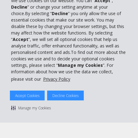
We use cookies on our website. You can “
Accept
”, “
Decline
” or change your setting anytime at your
Informations sur l'entreprise
choice.By selecting “
Decline
” you only allow the use of
essential cookies that make our site work. You may
Entreprise
disable these by changing your browser settings, but this
may affect how the website functions. By selecting
“
Accept
”, we will set all optional cookies that help us
Support client
analyse traffic, offer enhanced functionality, as well as
personalised content and ads.To find out more about the
cookies we use and to decide your optional cookies
Réserver avec Hertz
settings, please select “
Manage my Cookies
”. For
information about how we use the data we collect,
please visit our
Privacy Policy
© 2026 The Hertz System, Inc.
Accept Cookies
Decline Cookies
Politique de confidentialité
|
Conditions d'utilisation du site
|
Conditions de location
|
Informations tarifaires
|
Plan du site
|
Manage my Cookies
Gérer mes cookies