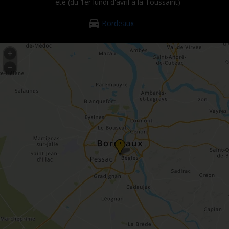
été (du 1er lundi d'avril à la Toussaint)
Bordeaux
•