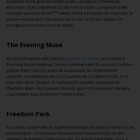
propriété d’une grande famille locale. La maison d’Hezekiah
Alexander et les bâtiments à côté sont à visiter. La maison a été
ème
rénovée au cours du XX
siècle. Dédié à l’histoire de Charlotte, le
musée retrace donc l’évolution de la ville au fil des siècles. Un
voyage passionnant dans le temps.
The Evening Muse
Au nord du centre-ville, dans le
quartier de NoDa
, une soirée à
l’Evening Muse s’impose. Ce lieu combine salle de concerts, café et
galerie d’art. Tous les jours de la semaine, les évènements
culturels s’enchainent dans ce haut-lieu de la culture locale. A ne
pas rater donc. De plus, le NoDa est le quartier artistique de
Charlotte alors vous pouvez être sûr que vous trouverez de quoi
vous mettre sous la dent en matière d’art.
Freedom Park
Au sud du centre-ville, le quartier historique de Myers Park est à ne
pas manquer. On y trouve notamment le Freedom Park où des
sentiers de balades sont proposés, un grand point d’eau vous y