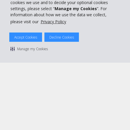
cookies we use and to decide your optional cookies
Réserver avec Hertz
settings, please select “
Manage my Cookies
”. For
information about how we use the data we collect,
please visit our
Privacy Policy
© 2026 The Hertz System, Inc.
Accept Cookies
Decline Cookies
Politique de confidentialité
|
Conditions d'utilisation du site
|
Conditions de location
|
Informations tarifaires
|
Plan du site
|
Manage my Cookies
Gérer mes cookies