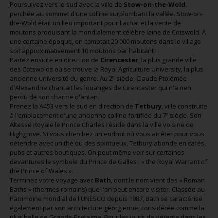
Poursuivez vers le sud avec la ville de
Stow-on-the-Wold
,
perchée au sommet d'une colline surplombant la vallée. Stow-on-
the-Wold était un lieu important pour l'achat et la vente de
moutons produisant la mondialement célèbre laine de Cotswold. À
une certaine époque, on comptait 20 000 moutons dans le village
soit approximativement 10 moutons par habitant !
Partez ensuite en direction de
Cirencester
, la plus grande ville
des Cotswolds où se trouve la Royal Agriculture University, la plus
e
ancienne université du genre. Au 2
siècle, Claude Ptolémée
d'Alexandrie chantait les louanges de Cirencester qui n'a rien
perdu de son charme d'antan.
Prenez la A453 vers le sud en direction de
Tetbury
, ville construite
e
à l'emplacement d'une ancienne colline fortifiée du 7
siècle. Son
Altesse Royale le Prince Charles réside dans la ville voisine de
Highgrove. Si vous cherchez un endroit où vous arrêter pour vous
détendre avec un thé ou des spiritueux, Tetbury abonde en cafés,
pubs et autres boutiques. On peut même voir sur certaines
devantures le symbole du Prince de Galles : « the Royal Warrant of
the Prince of Wales ».
Terminez votre voyage avec
Bath
, dont le nom vient des « Roman
Baths » (thermes romains) que l'on peut encore visiter. Classée au
Patrimoine mondial de l'UNESCO depuis 1987, Bath se caractérise
également par son architecture géorgienne, considérée comme la
plus belle de Grande-Bretagne. Pour les jours de détente dans les