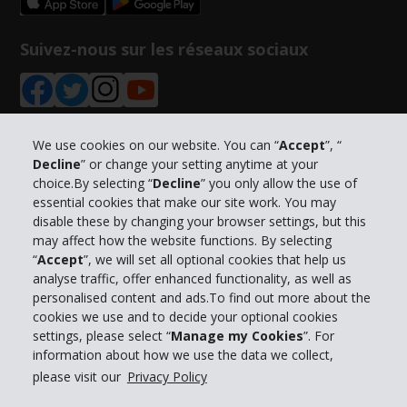
Suivez-nous sur les réseaux sociaux
We use cookies on our website. You can “
Accept
”, “
Decline
” or change your setting anytime at your
Informations sur l'entreprise
choice.By selecting “
Decline
” you only allow the use of
essential cookies that make our site work. You may
Entreprise
disable these by changing your browser settings, but this
may affect how the website functions. By selecting
“
Accept
”, we will set all optional cookies that help us
Support client
analyse traffic, offer enhanced functionality, as well as
personalised content and ads.To find out more about the
cookies we use and to decide your optional cookies
Réserver avec Hertz
settings, please select “
Manage my Cookies
”. For
information about how we use the data we collect,
please visit our
Privacy Policy