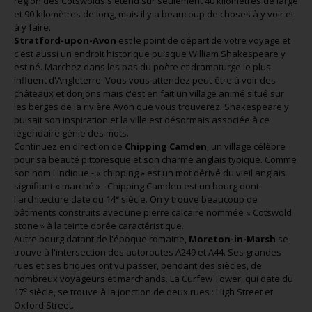
région des Cotswolds s'étend sur seulement 40 kilomètres de large
et 90 kilomètres de long, mais il y a beaucoup de choses à y voir et
à y faire.
Stratford-upon-Avon
est le point de départ de votre voyage et
c'est aussi un endroit historique puisque William Shakespeare y
est né. Marchez dans les pas du poète et dramaturge le plus
influent d'Angleterre. Vous vous attendez peut-être à voir des
châteaux et donjons mais c'est en fait un village animé situé sur
les berges de la rivière Avon que vous trouverez. Shakespeare y
puisait son inspiration et la ville est désormais associée à ce
légendaire génie des mots.
Continuez en direction de
Chipping Camden
, un village célèbre
pour sa beauté pittoresque et son charme anglais typique. Comme
son nom l'indique - « chipping » est un mot dérivé du vieil anglais
signifiant « marché » - Chipping Camden est un bourg dont
e
l'architecture date du 14
siècle. On y trouve beaucoup de
bâtiments construits avec une pierre calcaire nommée « Cotswold
stone » à la teinte dorée caractéristique.
Autre bourg datant de l'époque romaine,
Moreton-in-Marsh
se
trouve à l'intersection des autoroutes A249 et A44. Ses grandes
rues et ses briques ont vu passer, pendant des siècles, de
nombreux voyageurs et marchands. La Curfew Tower, qui date du
e
17
siècle, se trouve à la jonction de deux rues : High Street et
Oxford Street.