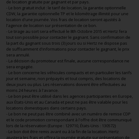
de location gratuite par gagnant et par pays.
- Le bon gratuit inclut : le tarif de location, la garantie optionnelle
CDW, la garantie optionnelle TP et le kilométrage illimité pour une
location d'une journée. Vos frais de location seront ajustés à
l'agence de location sur présentation de ce bon.
- Le tirage au sort sera effectué le 8th Octobre 2015 et Hertz fera
tout son possible pour contacter le gagnant. Sans confirmation de
la part du gagnant sous trois (3) jours ou si Hertz ne dispose pas
de suffisamment d'informations pour contacter le gagnant, le prix
sera annulé.
- La décision du promoteur est finale, aucune correspondance ne
sera engagée.
- Le bon concerne les véhicules compacts et en particulier les tarifs
jour et semaine, non prépayés et tout compris, des locations de
deux jours ou plus. Les réservations doivent être effectuées au
moins 24 heures à l'avance.
- Le bon peut être utilisé dans les agences participantes en Europe,
aux États-Unis et au Canada et peut ne pas être valable pour les
locations domestiques dans certains pays.
- Le bon ne peut pas être combiné avec un numéro de remise CDP
et le code promotion correspondant à l'offre doit être communiqué
lors de la réservation (Europe : 129710, États-Unis : 130572)
- Le bon doit être remis avant ou à la fin de la location. Hertz
ajustera les frais et offrira la journée gratuite sur présentation de