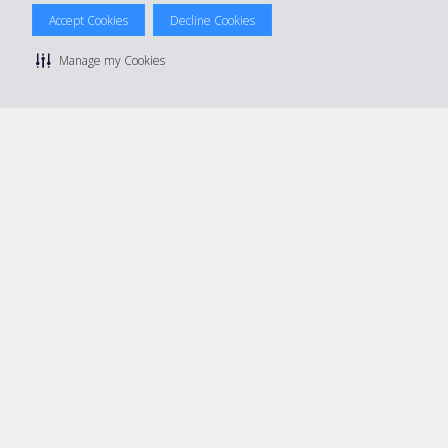
© 2026 The Hertz System, Inc.
Accept Cookies
Decline Cookies
Politique de confidentialité
|
Conditions d'utilisation du site
|
Conditions de location
|
Informations tarifaires
|
Plan du site
|
Manage my Cookies
Gérer mes cookies