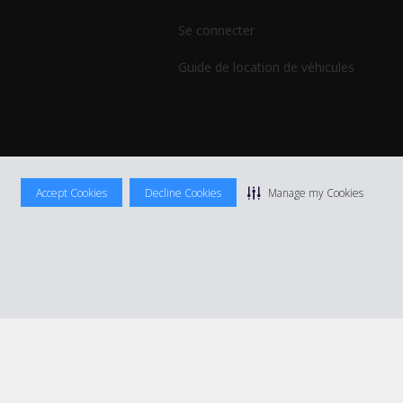
Se connecter
Guide de location de véhicules
Accept Cookies
Decline Cookies
Manage my Cookies
ocation
|
Informations tarifaires
|
Plan du site
|
Gérer mes cookies