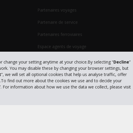
Partenaires voyages
Partenaire de service
Partenaires ferroviaires
Espace agents de voyage
Outils GDS
or change your setting anytime at your choice.By selecting “
Decline
”
 work. You may disable these by changing your browser settings, but
t
”, we will set all optional cookies that help us analyse traffic, offer
s.To find out more about the cookies we use and to decide your
”. For information about how we use the data we collect, please visit
litique de confidentialité
|
Conditions d'utilisation du site
|
Conditions de l