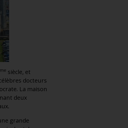
ème
siècle, et
 célèbres docteurs
pocrate. La maison
renant deux
aux.
 une grande