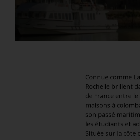
additionnel
Voyagez en toute sérénité, sans frais supplémentaires.
* Voir conditions
Connue comme La Vi
Rochelle brillent 
de France entre le
maisons à colombag
son passé maritime
les étudiants et a
Située sur la côte