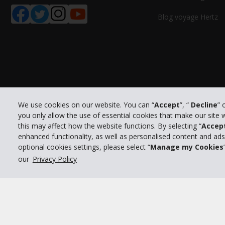
Blog voyage Hertz
We use cookies on our website. You can “
Accept
”, “
Decline
” 
you only allow the use of essential cookies that make our site
this may affect how the website functions. By selecting “
Accep
enhanced functionality, as well as personalised content and ad
optional cookies settings, please select “
Manage my Cookies
Po
© 2026 The Hertz System, Inc.
our
Privacy Policy