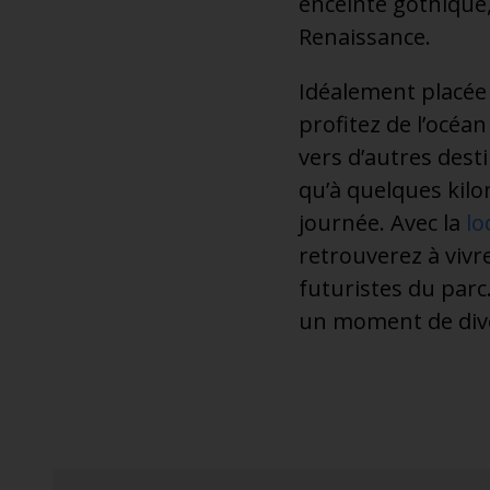
enceinte gothique,
Renaissance.
Idéalement placée s
profitez de l’océa
vers d’autres desti
qu’à quelques kil
journée. Avec la
lo
retrouverez à viv
futuristes du parc.
un moment de dive