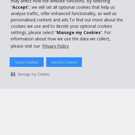
may affect how the website functions. By selecting
“
Accept
”, we will set all optional cookies that help us
Support client
analyse traffic, offer enhanced functionality, as well as
personalised content and ads.To find out more about the
cookies we use and to decide your optional cookies
Réserver avec Hertz
settings, please select “
Manage my Cookies
”. For
information about how we use the data we collect,
please visit our
Privacy Policy
© 2026 The Hertz System, Inc.
Accept Cookies
Decline Cookies
Politique de confidentialité
|
Conditions d'utilisation du site
|
Conditions de location
|
Informations tarifaires
|
Plan du site
|
Manage my Cookies
Gérer mes cookies