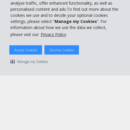
analyse traffic, offer enhanced functionality, as well as
personalised content and ads.To find out more about the
Réserver avec Hertz
cookies we use and to decide your optional cookies
settings, please select “
Manage my Cookies
”. For
information about how we use the data we collect,
please visit our
Privacy Policy
© 2026 The Hertz System, Inc.
Politique de confidentialité
|
Conditions d'utilisation du site
|
Accept Cookies
Decline Cookies
Conditions de location
|
Informations tarifaires
|
Plan du site
|
Gérer mes cookies
Manage my Cookies