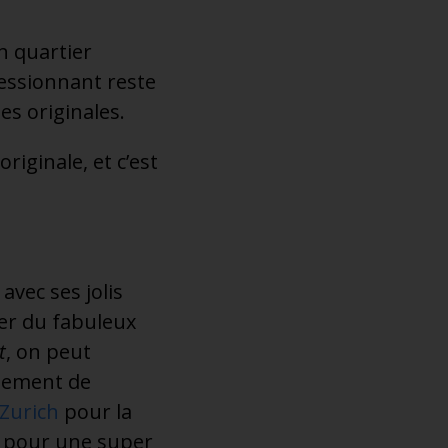
n quartier
ressionnant reste
es originales.
riginale, et c’est
 avec ses jolis
ter du fabuleux
t
, on peut
alement de
 Zurich
pour la
t pour une super