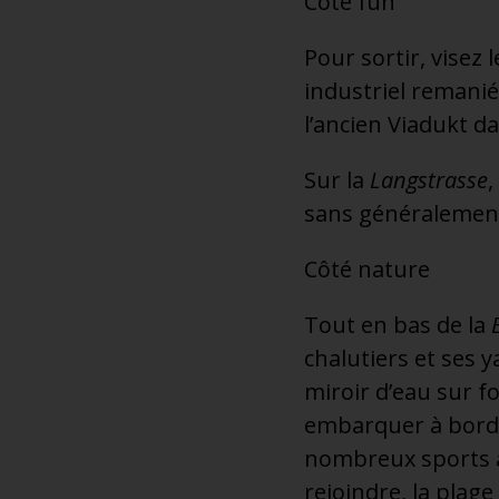
Côté fun
Pour sortir, visez
industriel remanié
l’ancien Viadukt da
Sur la
Langstrasse
,
sans généralement
Côté nature
Tout en bas de la
chalutiers et ses 
miroir d’eau sur 
embarquer à bord d
nombreux sports a
rejoindre, la plag