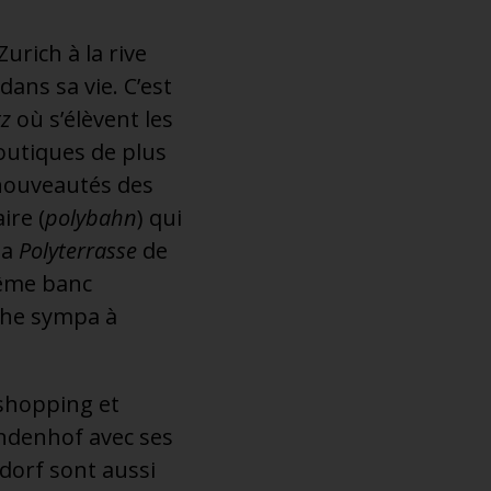
Zurich à la rive
ans sa vie. C’est
z
où s’élèvent les
boutiques de plus
 nouveautés des
ire (
polybahn
) qui
la
Polyterrasse
de
même banc
uche sympa à
e shopping et
indenhof avec ses
rdorf sont aussi