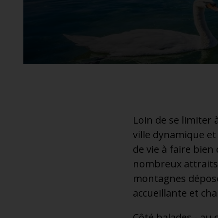
additionnel
Voyagez en toute sérénité, sans frais supplémentaires.
* Voir conditions
Loin de se limiter 
ville dynamique et 
de vie à faire bie
nombreux attraits 
montagnes déposées
accueillante et ch
Côté balades - au 